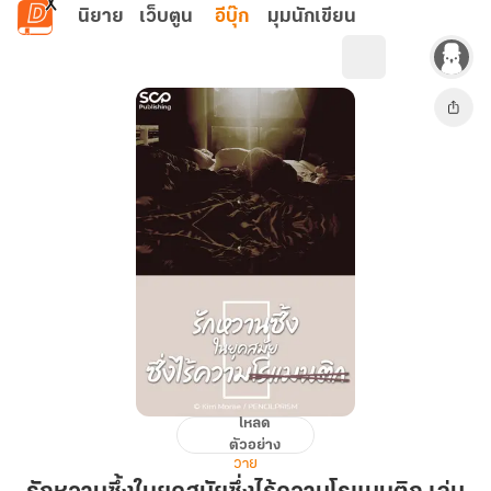
ข้ามไปยังเนื้อหาหลัก
นิยาย
เว็บตูน
อีบุ๊ก
มุมนักเขียน
โหลด
รัก
ตัวอย่าง
หวาน
วาย
ซึ้ง