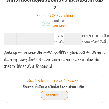
รักหวานซึ้งในยุคสมัยซึ่งไร้ความโรแมนติก เล่ม
ใน
2
ยุค
SCP Publishing
สำนักพิมพ์
สมัย
นามปากกา
ซึ่ง
เรื่อง
Kim Morae
รัก
ไร้
หวาน
ความ
ซึ้ง
14 ตอน
73.16K
458
135
PG ทั่วไป
PDF/EPUB
8 มี.
โร
ใน
สารบัญ
จำนวนคำ
จำนวนหน้า (A5)
ยอดวิว
ระดับเนื้อหา
ประเภทไฟล์
วันที่
แมน
ยุค
ติก
สมัย
รุ่นน้องสุดหล่อขออาสาเยียวยาหัวใจรุ่นพี่ที่ติดอยู่ในวังวนรักข้างเดียวมา 7
ซึ่ง
เล่ม
ปี... จากรูมเมตสู่เซ็กซ์พาร์ทเนอร์ และความพยายามที่จะเปลี่ยน 'คืน
ไร้
2
ความ
ชั่วคราว' ให้กลายเป็น 'รักตลอดไป'
โร
แมน
ติก
เรื่องนี้ยังมีในรูปแบบรายตอนให้อ่านด้วยนะ
รักหวานซึ้งในยุคสมัยซึ่งไร้ความโรแมนติก
ติดตามเรื่องนี้