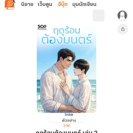
ข้ามไปยังเนื้อหาหลัก
นิยาย
เว็บตูน
อีบุ๊ก
มุมนักเขียน
โหลด
ฤดู
ตัวอย่าง
ร้อน
วาย
ต้อง