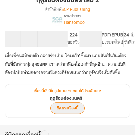
ฤดูร้อนต้องมนตร์ เล่ม 2
มนตร์
SCP Publishing
สำนักพิมพ์
เล่ม
นามปากกา
เรื่อง
2
Hansomoo
ฤดู
ร้อน
ต้อง
31 ตอน
79.18K
461
224
PG ทั่วไป
PDF/EPUB
24 มี
มนตร์
สารบัญ
จำนวนคำ
จำนวนหน้า (A5)
ยอดวิว
ระดับเนื้อหา
ประเภทไฟล์
วันที่
เมื่อเพื่อนสนิทเบต้า กลายร่างเป็น 'โอเมก้า' ขึ้นมา แถมดันเป็นวันเดียว
กับที่อัลฟ่าหนุ่มสุดฮอตสารภาพว่าเกลียดโอเมก้าที่สุดอีก... ความลับที่
ต้องปกปิดท่ามกลางความหึงหวงที่ร้อนแรงกว่าฤดูร้อนจึงเริ่มต้นขึ้น
เรื่องนี้ยังมีในรูปแบบรายตอนให้อ่านด้วยนะ
ฤดูร้อนต้องมนตร์
ติดตามเรื่องนี้