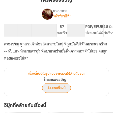
ใครครองขวัญ
นามปากกา
วิฬาร์ตาสีฟ้า
เรื่อง
ใคร
ครอง
30 ตอน
52.49K
322
57
PG ทั่วไป
PDF/EPUB
18 มี
ขวัญ
สารบัญ
จำนวนคำ
จำนวนหน้า (A5)
ยอดวิว
ระดับเนื้อหา
ประเภทไฟล์
วันที่
ครองขวัญ ลูกสาวเจ้าพ่ออสังหารายใหญ่ ที่ถูกบังคับให้กินยาตลอดชีวิต
-- นับแสน นักมวยดาวรุ่ง ที่พยายามช่วยรื้อฟื้นความทรงจำให้เธอ จนถูก
พ่อของเธอไล่ล่า
เรื่องนี้ยังมีในรูปแบบรายตอนให้อ่านด้วยนะ
ใครครองขวัญ
ติดตามเรื่องนี้
อีบุ๊กที่คล้ายกับเรื่องนี้