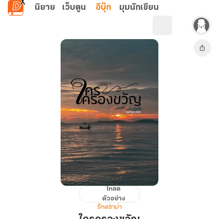
ข้ามไปยังเนื้อหาหลัก
นิยาย
เว็บตูน
อีบุ๊ก
มุมนักเขียน
โหลด
ใคร
ตัวอย่าง
ครอง
รักดราม่า
ขวัญ