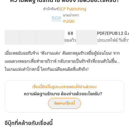
ความผิดฐานรักนาย ต้องจ่ายด้วยอะไรครับ?
รัก
SCP Publishing
สำนักพิมพ์
นาย
นามปากกา
เรื่อง
ต้อง
YUSRI
ความ
จ่าย
ผิด
ด้วย
ฐาน
38 ตอน
64.15K
619
68
PG ทั่วไป
PDF/EPUB
12 มี
อะไร
รัก
สารบัญ
จำนวนคำ
จำนวนหน้า (A5)
ยอดวิว
ระดับเนื้อหา
ประเภทไฟล์
วันที่
นาย
ครับ?
ต้อง
เมื่อเพลย์บอยรับจ้าง ‘พังงานแต่ง’ ดันตกหลุมรักเหยื่อผู้อ่อนโยน! จาก
จ่าย
แผนลวงหลอกเพื่อทำลายวิวาห์ กลับกลายเป็นรักจริงที่ถอนตัวไม่ขึ้น...
ด้วย
อะไร
ในเกมแห่งคำโกหกนี้ ใครกันแน่คือคนผิดที่แท้จริง?
ครับ?
เรื่องนี้ยังมีในรูปแบบรายตอนให้อ่านด้วยนะ
ความผิดฐานรักนาย ต้องจ่ายด้วยอะไรครับ?
ติดตามเรื่องนี้
อีบุ๊กที่คล้ายกับเรื่องนี้