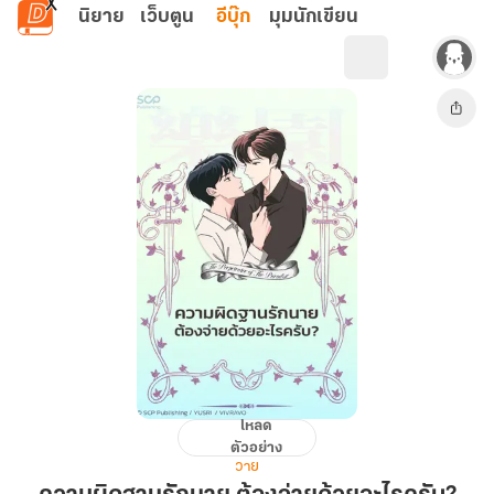
ข้ามไปยังเนื้อหาหลัก
นิยาย
เว็บตูน
อีบุ๊ก
มุมนักเขียน
โหลด
ความ
ตัวอย่าง
ผิด
วาย
ฐาน