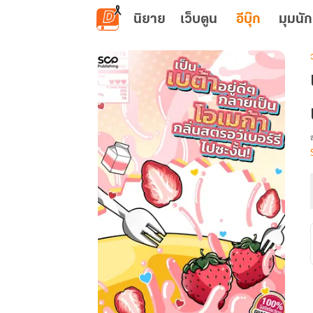
ข้ามไปยังเนื้อหาหลัก
นิยาย
เว็บตูน
อีบุ๊ก
มุมนัก
เ