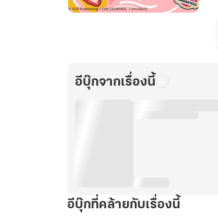
เป็น
ร
เบต้า
อยู่
ง
ดีๆ
กลาย
เป็น
อีบุ๊กจากเรื่องนี้
โอ
เม
ก้า
กลิ่น
สต
รอว์
เบอร์
รี
ไป
ซะ
อีบุ๊กที่คล้ายกับเรื่องนี้
งั้น!
เล่ม