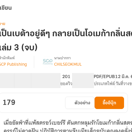
เขียน
วาย
เป็นเบต้าอยู่ดีๆ กลายเป็นโอเมก้ากลิ่นส
เล่ม 3 (จบ)
สำนักพิมพ์
นามปากกา
SCP Publishing
CHILSEOKMUL
รื่อง
เป็น
เบต้า
53 ตอน
82.31K
766
201
PG ทั่วไป
PDF/EPUB
12 มี.ค.
อยู่
สารบัญ
จำนวนคำ
จำนวนหน้า (A5)
ยอดวิว
ระดับเนื้อหา
ประเภทไฟล์
วันที่วาง
ดีๆ
กลาย
เป็น
179
ตัวอย่าง
ซื้ออีบุ๊ก
โอ
เม
ก้า
เมื่ออัลฟ่าที่แพ้สตรอว์เบอร์รี ดันตกหลุมรักโอเมก้ากลิ่นสตรอ
กลิ่น
สต
ครรภ์ไม่คาดฝัน ปฏิบัติการตามจีบเมียเด็กฉบับคุณลุงคลั่งรักจ