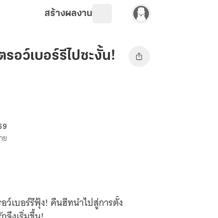
สร้างผลงาน
ตรอว์เบอร์รีไปซะงั้น!
 69
ขาย
ว์เบอร์รีฟุ้ง! คืนฮีทนำไปสู่การตั้ง
ึงเริ่มขึ้น!