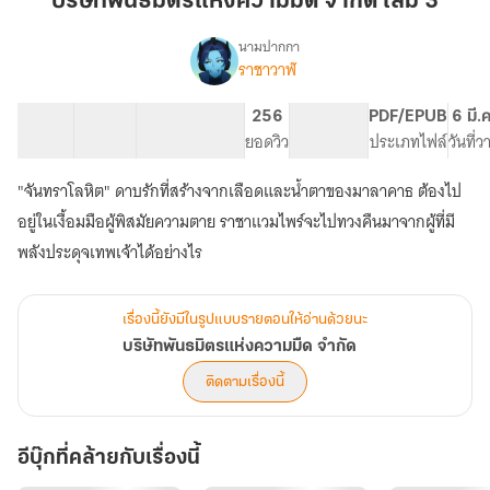
บริษัทพันธมิตรแห่งความมืด จำกัด เล่ม 3
ความ
มืด
นามปากกา
ราชาวาฬ
เรื่อง
จำกัด
บริษัท
เล่ม
พันธมิตร
13 ตอน
21.52K
113
256
PG ทั่วไป
PDF/EPUB
6 มี.
3
แห่ง
สารบัญ
จำนวนคำ
จำนวนหน้า (A5)
ยอดวิว
ระดับเนื้อหา
ประเภทไฟล์
วันที่
ความ
มืด
"จันทราโลหิต" ดาบรักที่สร้างจากเลือดและน้ำตาของมาลาคาธ ต้องไป
จำกัด
อยู่ในเงื้อมมือผู้พิสมัยความตาย ราชาแวมไพร์จะไปทวงคืนมาจากผู้ที่มี
พลังประดุจเทพเจ้าได้อย่างไร
เรื่องนี้ยังมีในรูปแบบรายตอนให้อ่านด้วยนะ
บริษัทพันธมิตรแห่งความมืด จำกัด
ติดตามเรื่องนี้
อีบุ๊กที่คล้ายกับเรื่องนี้