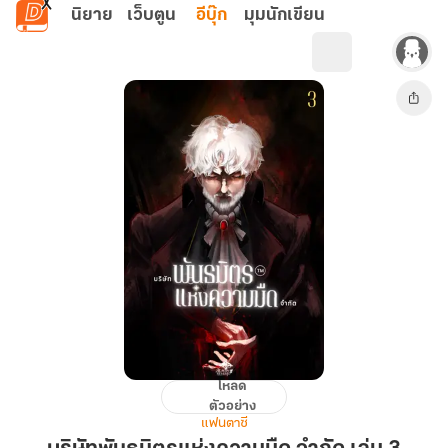
ข้ามไปยังเนื้อหาหลัก
นิยาย
เว็บตูน
อีบุ๊ก
มุมนักเขียน
โหลด
บริษัท
ตัวอย่าง
พันธมิตร
แฟนตาซี
แห่ง