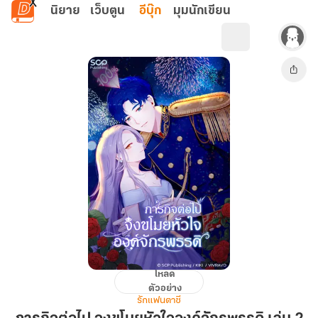
ข้ามไปยังเนื้อหาหลัก
นิยาย
เว็บตูน
อีบุ๊ก
มุมนักเขียน
โหลด
ภารกิจ
ตัวอย่าง
ต่อ
รักแฟนตาซี
ไป