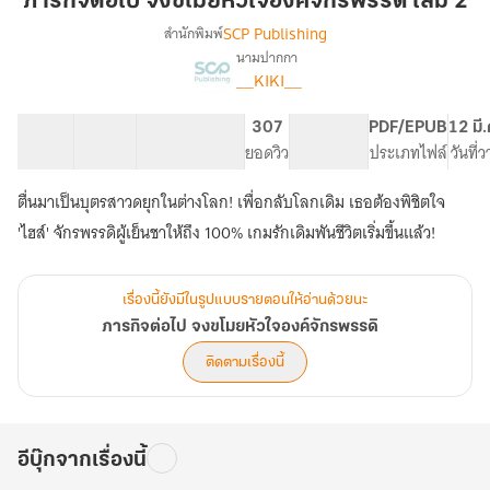
ภารกิจต่อไป จงขโมยหัวใจองค์จักรพรรดิ เล่ม 2
จง
SCP Publishing
สำนักพิมพ์
ขโมย
นามปากกา
เรื่อง
หัวใจ
__KIKI__
ภารกิจ
องค์
ต่อ
จักรพรรดิ
ไป
25 ตอน
63.43K
673
307
PG ทั่วไป
PDF/EPUB
12 มี
เล่ม
จง
สารบัญ
จำนวนคำ
จำนวนหน้า (A5)
ยอดวิว
ระดับเนื้อหา
ประเภทไฟล์
วันที่
ขโมย
2
หัวใจ
ตื่นมาเป็นบุตรสาวดยุกในต่างโลก! เพื่อกลับโลกเดิม เธอต้องพิชิตใจ
องค์
'ไฮส์' จักรพรรดิผู้เย็นชาให้ถึง 100% เกมรักเดิมพันชีวิตเริ่มขึ้นแล้ว!
จักรพรรดิ
เรื่องนี้ยังมีในรูปแบบรายตอนให้อ่านด้วยนะ
ภารกิจต่อไป จงขโมยหัวใจองค์จักรพรรดิ
ติดตามเรื่องนี้
อีบุ๊กจากเรื่องนี้