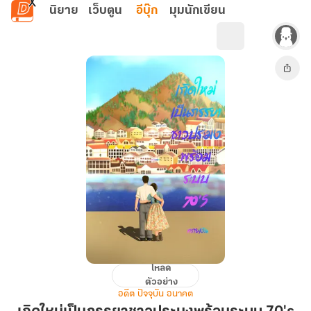
ข้ามไปยังเนื้อหาหลัก
นิยาย
เว็บตูน
อีบุ๊ก
มุมนักเขียน
โหลด
เกิด
ตัวอย่าง
ใหม่
อดีต ปัจจุบัน อนาคต
เป็น