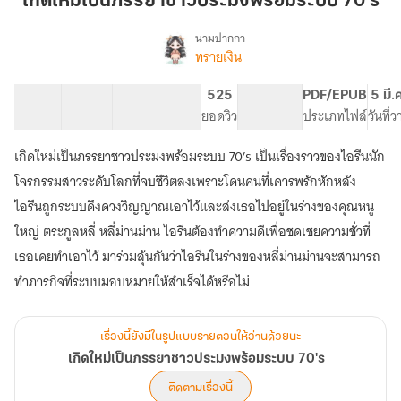
เกิดใหม่เป็นภรรยาชาวประมงพร้อมระบบ 70's
ภรรยา
ชาว
นามปากกา
ทรายเงิน
เรื่อง
ประมง
เกิด
พร้อม
ใหม่
50 ตอน
85.03K
454
525
PG ทั่วไป
PDF/EPUB
5 มี.
ระบบ
เป็น
สารบัญ
จำนวนคำ
จำนวนหน้า (A5)
ยอดวิว
ระดับเนื้อหา
ประเภทไฟล์
วันที่
70's
ภรรยา
ชาว
เกิดใหม่เป็นภรรยาชาวประมงพร้อมระบบ 70’s เป็นเรื่องราวของไอรีนนัก
ประมง
พร้อม
โจรกรรมสาวระดับโลกที่จบชีวิตลงเพราะโดนคนที่เคารพรักหักหลัง
ระบบ
ไอรีนถูกระบบดึงดวงวิญญาณเอาไว้และส่งเธอไปอยู่ในร่างของคุณหนู
70's
ใหญ่ ตระกูลหลี่ หลี่ม่านม่าน ไอรีนต้องทำความดีเพื่อชดเชยความชั่วที่
เธอเคยทำเอาไว้ มาร่วมลุ้นกันว่าไอรีนในร่างของหลี่ม่านม่านจะสามารถ
เรื่องนี้ยังมีในรูปแบบรายตอนให้อ่านด้วยนะ
เกิดใหม่เป็นภรรยาชาวประมงพร้อมระบบ 70's
ติดตามเรื่องนี้