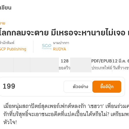
เขียน
วาย
โลกกลมจะตาย มีเหรอจะหานายไม่เจอ เ
สำนักพิมพ์
นามปากกา
SCP Publishing
RUDYA
รื่อง
โลก
กลม
47 ตอน
78.37K
718
128
PG ทั่วไป
PDF/EPUB
12 มี.ค.
จะ
สารบัญ
จำนวนคำ
จำนวนหน้า (A5)
ยอดวิว
ระดับเนื้อหา
ประเภทไฟล์
วันที่วาง
ตาย
มี
เห
199
ตัวอย่าง
ซื้ออีบุ๊ก
รอ
จะ
หา
เมื่อหนุ่มสถาปัตย์สุดเพอร์เฟกต์หลงรัก ‘เซฮวา’ เพื่อนร่ว
นาย
ไม่
รักที่บริสุทธิ์จะเอาชนะอดีตที่แปดเปื้อนได้หรือไม่? เตรียมพ
เจอ
หัวใจ!