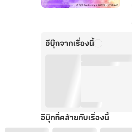
โลก
กลม
จะ
ตาย
มี
อีบุ๊กจากเรื่องนี้
เห
รอ
จะ
หา
นาย
ไม่
เจอ
เล่ม
2
(จบ)
อีบุ๊กที่คล้ายกับเรื่องนี้