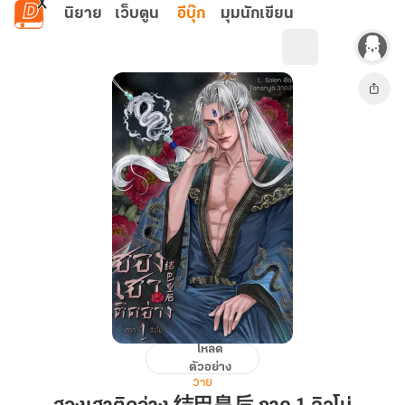
ข้ามไปยังเนื้อหาหลัก
นิยาย
เว็บตูน
อีบุ๊ก
มุมนักเขียน
โหลด
ฮองเฮา
ตัวอย่าง
ติด
วาย
อ่าง