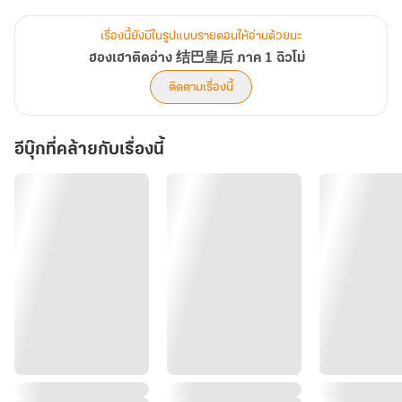
ตั้งใจ
เรื่องนี้ยังมีในรูปแบบรายตอนให้อ่านด้วยนะ
เมื่อความทรงจำหวนคืน
ฮองเฮาติดอ่าง 结巴皇后 ภาค 1 ฉิวโม่
เขายอม "ถอนเกล็ดมังกร" แลกลมหายใจบนบกเพื่อตามง้อเมีย
ติดตามเรื่องนี้
ง้อด้วยการ "ลงโทษ" ดุเดือดทั้งคืน ด้วยไข่มุกนิลและครรภ์มังกรวารี
อีบุ๊กที่คล้ายกับเรื่องนี้
"เจ้าหนีข้าไม่พ้น ไม่ว่าชาติไหนก็ตาม"
จากน้ำตาแห่งความเจ็บปวด สู่ไข่มุกราคะที่หลั่งไหลไม่จบสิ้น
ฉิวโม่ × อี้เฉา