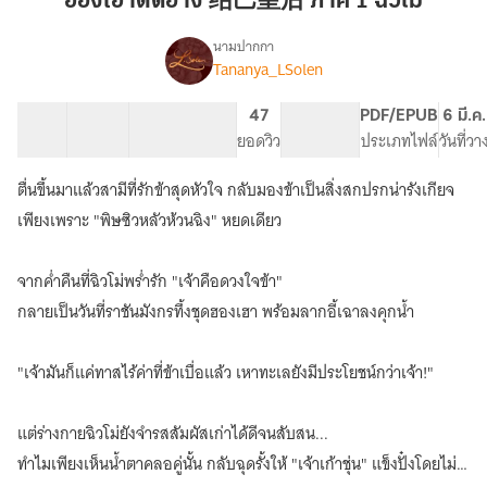
ฮองเฮาติดอ่าง 结巴皇后 ภาค 1 ฉิวโม่
结
巴
นามปากกา
Tananya_LSolen
เรื่อง
皇
ฮองเฮา
后
ติด
8 ตอน
10.62K
68
47
PG ทั่วไป
PDF/EPUB
6 มี.ค
ภาค
อ่าง
สารบัญ
จำนวนคำ
จำนวนหน้า (A5)
ยอดวิว
ระดับเนื้อหา
ประเภทไฟล์
วันที่ว
1
结
巴
ฉิว
ตื่นขึ้นมาแล้วสามีที่รักข้าสุดหัวใจ กลับมองข้าเป็นสิ่งสกปรกน่ารังเกียจ
皇
โม่
后
เพียงเพราะ "พิษซิวหลัวห้วนฉิง" หยดเดียว
ภาค
1
จากค่ำคืนที่ฉิวโม่พร่ำรัก "เจ้าคือดวงใจข้า"
ฉิว
โม่
กลายเป็นวันที่ราชันมังกรทึ้งชุดฮองเฮา พร้อมลากอี้เฉาลงคุกน้ำ
"เจ้ามันก็แค่ทาสไร้ค่าที่ข้าเบื่อแล้ว เหาทะเลยังมีประโยชน์กว่าเจ้า!"
แต่ร่างกายฉิวโม่ยังจำรสสัมผัสเก่าได้ดีจนสับสน...
ทำไมเพียงเห็นน้ำตาคลอคู่นั้น กลับฉุดรั้งให้ "เจ้าเก้าชุ่น" แข็งปั๋งโดยไม่