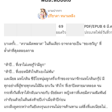
พันธะลับซีอีโอ
อีโอ
นามปากกา
ปรียาดา หนานหลิง
เรื่อง
พันธะ
ลับ
24 ตอน
40.62K
293
69
PG ทั่วไป
PDF/EPUB
6 มี.
ซี
สารบัญ
จำนวนคำ
จำนวนหน้า (A5)
ยอดวิว
ระดับเนื้อหา
ประเภทไฟล์
วันที่
อีโอ
บางครั้ง... "ความผิดพลาด" ในคืนเดียว อาจกลายเป็น "ของขวัญ" ที่
ล้ำค่าที่สุดตลอดกาล
"ห้าปี... ที่เขาไม่เคยรู้ว่ามีลูก"
"ห้าปี... ที่เธอหนีหัวใจตัวเองไม่พ้น"
แดเนียล มหโภคิน ซีอีโอหนุ่มลูกครึ่งเจ้าของอาณาจักรมหโภคินกรุ๊ป มี
ทุกอย่างที่ผู้ชายทุกคนใฝ่ฝัน ยกเว้น 'หัวใจ' ที่เขาปิดตายมาตลอด จน
กระทั่งวันที่เขาได้กลับมาเจอกับ อัยย์ลดา หญิงสาวที่เคยมีความสัมพันธ์
เร่าร้อนด้วยในคืนส่งท้ายปีเก่าเมื่อห้าปีก่อน
แรงดึงดูดระหว่างกันยังคงรุนแรงจนไม่อาจต้านทาน แต่สิ่งที่แดเนียลไม่รู้