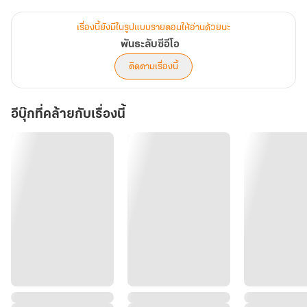
คือ เธอไม่ได้ตัวคนเดียวอีกต่อไป...
ความลับตัวน้อยวัยสี่ขวบที่ชื่อ 'น้องแทนคุณ' กำลังเติบโตขึ้นอย่างเงียบๆ
เรื่องนี้ยังมีในรูปแบบรายตอนให้อ่านด้วยนะ
ในตึกแถวเก่าๆ ย่านฝั่งธนฯ พร้อมกับใบหน้าและท่าทางที่ถอดแบบเขามา
พันธะลับซีอีโอ
ไม่มีผิดเพี้ยน!
ติดตามเรื่องนี้
เมื่อความจริงถูกเปิดเผย...
แดเนียลจะทำอย่างไร เมื่อรู้ว่าถูกปิดหูปิดตามาตลอด? เขาจะใช้อำนาจ
อีบุ๊กที่คล้ายกับเรื่องนี้
เงินตราแย่งชิงลูกไป หรือจะยอมศิโรราบใช้หัวใจแลกใจเพื่อทวงคืนทั้งลูก
และเมีย