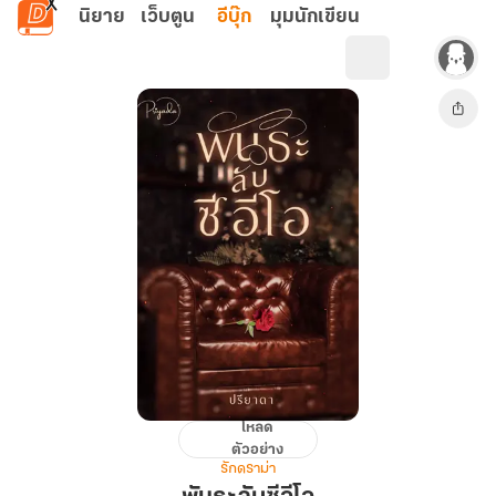
ข้ามไปยังเนื้อหาหลัก
นิยาย
เว็บตูน
อีบุ๊ก
มุมนักเขียน
โหลด
พันธะ
ตัวอย่าง
ลับ
รักดราม่า
ซี