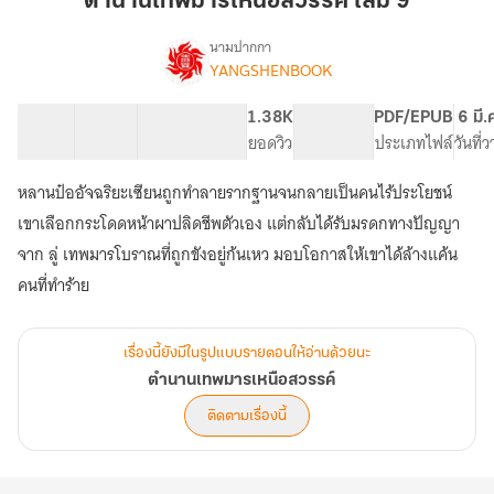
ตำนานเทพมารเหนือสวรรค์ เล่ม 9
เหนือ
สวรรค์
นามปากกา
YANGSHENBOOK
เรื่อง
เล่ม
ตำนาน
9
เทพ
16 ตอน
40.03K
244
1.38K
PG ทั่วไป
PDF/EPUB
6 มี.
มาร
สารบัญ
จำนวนคำ
จำนวนหน้า (A5)
ยอดวิว
ระดับเนื้อหา
ประเภทไฟล์
วันที่
เหนือ
สวรรค์
หลานป๋ออัจฉริยะเซียนถูกทำลายรากฐานจนกลายเป็นคนไร้ประโยชน์
เขาเลือกกระโดดหน้าผาปลิดชีพตัวเอง แต่กลับได้รับมรดกทางปัญญา
จาก ลู่ เทพมารโบราณที่ถูกขังอยู่ก้นเหว มอบโอกาสให้เขาได้ล้างแค้น
คนที่ทำร้าย
เรื่องนี้ยังมีในรูปแบบรายตอนให้อ่านด้วยนะ
ตำนานเทพมารเหนือสวรรค์
ติดตามเรื่องนี้