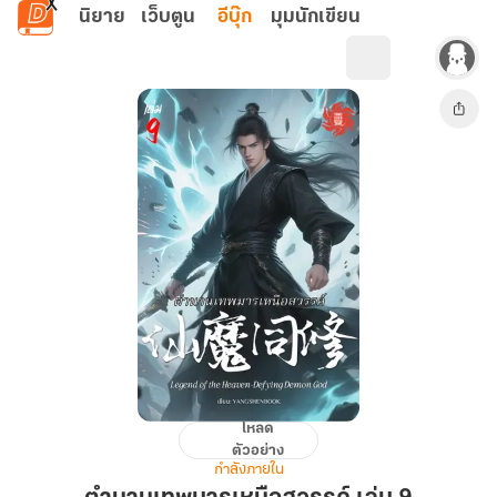
ข้ามไปยังเนื้อหาหลัก
นิยาย
เว็บตูน
อีบุ๊ก
มุมนักเขียน
โหลด
ตำนาน
ตัวอย่าง
เทพ
กำลังภายใน
มาร