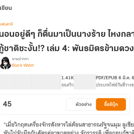
เขียน
แฟนตาซี
นอนอยู่ดีๆ ก็ตื่นมาเป็นนางร้าย ไหงกล
กู้ชาติซะงั้น!? เล่ม 4: พันธมิตรข้ามด
นามปากกา
Black Water
รื่อง
นอน
อยู่
44 ตอน
41.55K
155
1.41K
PG ทั่วไป
PDF/EPUB
6 มี.ค. 
ดีๆ
สารบัญ
จำนวนคำ
จำนวนหน้า (A5)
ยอดวิว
ระดับเนื้อหา
ประเภทไฟล์
วันที่วาง
ก็
ตื่น
มา
45
ตัวอย่าง
ซื้ออีบุ๊ก
เป็น
นาง
ร้าย
"เมื่อวิกฤตเครื่องจักรสังหารไล่ต้อนสาธารณรัฐจนมุม ลูเซ
ไห
งก
หันไปจับมือกับศัตรูคู่อาฆาตอย่าง จักรวรรดิ เพื่อกอบกู้