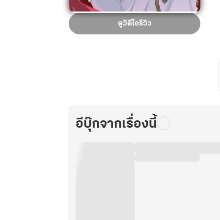
นอน
ดูวิดีโอรีวิว
อยู่
ดีๆ
ก็
ตื่น
ก
มา
เป็น
นาง
ร้าย
อีบุ๊กจากเรื่องนี้
ไห
งก
ลาย
เป็น
เจ้า
แม่
โปร
เจ
กต์