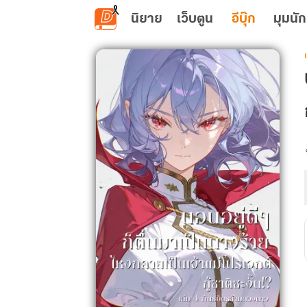
ข้ามไปยังเนื้อหาหลัก
นิยาย
เว็บตูน
อีบุ๊ก
มุมนัก
เ