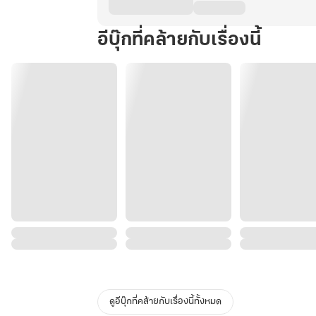
กู้
ชาติ
อีบุ๊กที่คล้ายกับเรื่องนี้
ซะ
งั้น!?
เล่ม
4:
พันธมิตร
ข้าม
ดวงดาว
ดูอีบุ๊กที่คล้ายกับเรื่องนี้ทั้งหมด