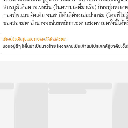
ลาย
สมรภูมิเดือด เอเวอลีน (ในคราบเลดี้มาเรีย) ก็ขอทุ่มหมด
เป็น
เจ้า
กองทัพแบบจัดเต็ม จนสามีตัวดีต้องเอ่ยปากชม (โดยที่ไม่รู
แม่
ของสองมหาอำนาจจะช่วยพลิกกระดานสงครามครั้งนี้ได้หรื
โปร
เจ
กต์
เรื่องนี้ยังมีในรูปแบบรายตอนให้อ่านด้วยนะ
ู้
ชาติ
นอนอยู่ดีๆ ก็ตื่นมาเป็นนางร้าย ไหงกลายเป็นเจ้าแม่โปรเจกต์กู้ชาติซะงั้น
ซะ
งั้น!?
[
มี
E-
book
]