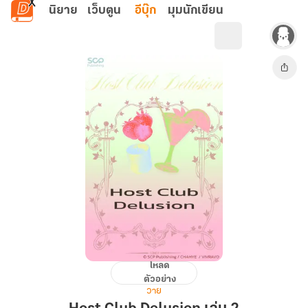
ข้ามไปยังเนื้อหาหลัก
นิยาย
เว็บตูน
อีบุ๊ก
มุมนักเขียน
โหลด
Host
ตัวอย่าง
Club
วาย
Delusion