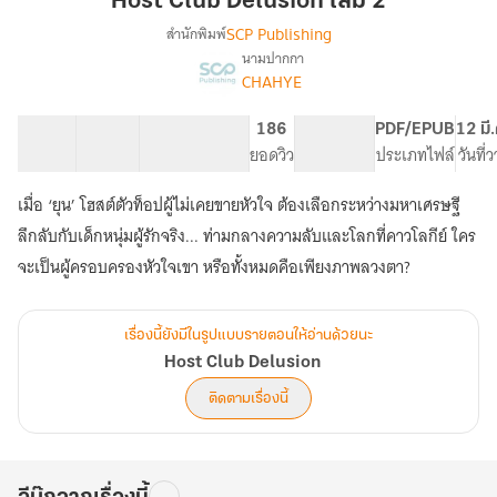
Host Club Delusion เล่ม 2
เล่ม
SCP Publishing
สำนักพิมพ์
2
นามปากกา
Host
เรื่อง
CHAHYE
Club
Delusion
40 ตอน
66.49K
497
186
PG ทั่วไป
PDF/EPUB
12 มี
สารบัญ
จำนวนคำ
จำนวนหน้า (A5)
ยอดวิว
ระดับเนื้อหา
ประเภทไฟล์
วันที่
เมื่อ ‘ยุน’ โฮสต์ตัวท็อปผู้ไม่เคยขายหัวใจ ต้องเลือกระหว่างมหาเศรษฐี
ลึกลับกับเด็กหนุ่มผู้รักจริง... ท่ามกลางความลับและโลกที่คาวโลกีย์ ใคร
จะเป็นผู้ครอบครองหัวใจเขา หรือทั้งหมดคือเพียงภาพลวงตา?
เรื่องนี้ยังมีในรูปแบบรายตอนให้อ่านด้วยนะ
Host Club Delusion
ติดตามเรื่องนี้