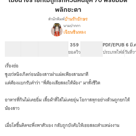
เมื่อนางร้ายที่ไม่ถูกรักหวนคืนยุค 70 พร้อมมิติ
ที่
พลิกชะตา
ไม่
บ้านรักอักษร
สำนักพิมพ์
ถูก
นามปากกา
รัก
เรื่อง
เฉียนซินหลง
เมื่อ
หวน
นาง
คืน
ร้าย
40 ตอน
53.97K
297
359
PG ทั่วไป
PDF/EPUB
6 มี.
ยุค
ที่
สารบัญ
จำนวนคำ
จำนวนหน้า (A5)
ยอดวิว
ระดับเนื้อหา
ประเภทไฟล์
วันที่
70
ไม่
พร้อม
ถูก
เรื่องย่อ
รัก
มิติ
ซูเยว่หนิงเกิดก่อนน้องสาวฝาแฝดเพียงสามนาที
หวน
พลิก
คืน
แต่ต้องแบกรับคำว่า "พี่ต้องเสียสละให้น้อง" มาทั้งชีวิต
ชะตา
ยุค
70
อาหารที่กินไม่เคยอิ่ม เสื้อผ้าที่ใส่ไม่เคยอุ่น โอกาสทุกอย่างล้วนถูกยกให้
พร้อม
มิติ
น้องสาว
พลิก
ชะตา
เมื่อโตขึ้นคิดจะพึ่งพาตัวเอง กลับถูกบังคับให้เธอสละตำแหน่งงาน