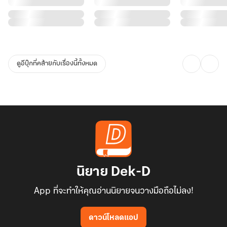
แบบนี้
ทำไมคะมันทำใจยากขนาดรอจนถึงช่วงกลางวันไม่ได้หรือยังไง"
"นี่ ซูเยว่หนิง! มันจะมากไปแล้วนะ"
"ไม่ต้องย้ำหรอกค่ะ ฉันรู้ว่าตัวเองชื่อซูเยว่หนิง แล้วคุณรู้รึเปล่าว่าฉันคือ
ดูอีบุ๊กที่คล้ายกับเรื่องนี้ทั้งหมด
ใคร
ฉันกำลังจะเป็นภรรยาของคุณในอนาคต แค่ให้เกียรติกันบ้างคงไม่มาก
ไปใช่ไหมคะ"
ซูเยว่หนิงเดินเข้าบ้านโดยไม่สนใจสายตาคมที่มองตาม
ความหวังอันน้อยนิดมันได้หายไปแล้ว ชีวิตนี้เธอจะไม่ร้องขออะไรอีก
ที่ต้องการตอนนี้คือการคุ้มครองจากเขาเพราะผู้หญิงในสมัยนี้หากท้อง
ไม่มีพ่อจะโดนทำโทษร้ายแรง
เธอไม่สามารถเสี่ยงให้เกิดอันตรายกับลูกในท้องได้อีกครั้ง
นิยาย Dek-D
App ที่จะทำให้คุณอ่านนิยายจนวางมือถือไม่ลง!
***************************
*** นิยายแนวย้อนเวลา ยุค 70
ดาวน์โหลดแอป
*** พระเอกธงเหลืองในช่วงแรก แต่คลั่งรักภายหลัง