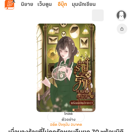
ข้ามไปยังเนื้อหาหลัก
นิยาย
เว็บตูน
อีบุ๊ก
มุมนักเขียน
โหลด
เมื่อ
ตัวอย่าง
นาง
อดีต ปัจจุบัน อนาคต
ร้าย