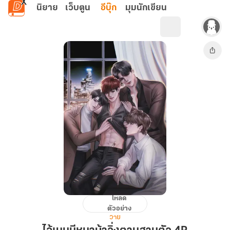
ข้ามไปยังเนื้อหาหลัก
นิยาย
เว็บตูน
อีบุ๊ก
มุมนักเขียน
โหลด
ไอ้
ตัวอย่าง
เนม
วาย
มี