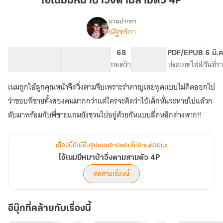
ไอ้เนมมีหมาบ้าวิ่งตามสามตัว 4P
หมาบ้า
วิ่ง
นามปากกา
ณัฐฑริกา
เรื่อง
ตาม
ไอ้
สาม
เนม
27 ตอน
62.24K
363
68
PG ทั่วไป
PDF/EPUB
6 มี.
ตัว
มี
สารบัญ
จำนวนคำ
จำนวนหน้า (A5)
ยอดวิว
ระดับเนื้อหา
ประเภทไฟล์
วันที่
4P
หมาบ้า
วิ่ง
เนมถูกไอ้ลูกคุณหน้าจืดวิ่งตามจีบเพราะรำคาญเลยพูดแบบไม่คิดออกไป
ตาม
สาม
ว่าชอบพี่ชายทั้งสองคนมากกว่าแต่ใครจะคิดว่าไอ้เด็กนั่นจะหายไปแล้วก
ตัว
ลับมาพร้อมกับพี่ชายแถมยังชวนไปอยู่ด้วยกันแบบสี่คนอีกต่างหาก!!
4P
เรื่องนี้ยังมีในรูปแบบรายตอนให้อ่านด้วยนะ
ไอ้เนมมีหมาบ้าวิ่งตามสามตัว 4P
ติดตามเรื่องนี้
อีบุ๊กที่คล้ายกับเรื่องนี้