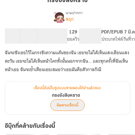
กรงขังสิงหราช
นามปากกา
สฤก
เรื่อง
กรงขัง
สิงหราช
22 ตอน
28.56K
173
129
PG ทั่วไป
PDF/EPUB
7 มี.
สารบัญ
จำนวนคำ
จำนวนหน้า (A5)
ยอดวิว
ระดับเนื้อหา
ประเภทไฟล์
วันที่
ฉันจะขังเธอไว้ในกรงขังความแค้นของฉัน เธอจะไม่ได้เห็นแสงเดือนแสง
ตะวัน เธอจะไม่ได้เห็นหน้าใครทั้งนั้นนอกจากฉัน... และทุกครั้งที่ฉันเห็น
หน้าเธอ ฉันจะย้ำเตือนเธอเสมอว่าเธอมันคือตัวกาลกิณี
เรื่องนี้ยังมีในรูปแบบรายตอนให้อ่านด้วยนะ
กรงขังสิงหราช
ติดตามเรื่องนี้
อีบุ๊กที่คล้ายกับเรื่องนี้