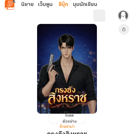
ข้ามไปยังเนื้อหาหลัก
นิยาย
เว็บตูน
อีบุ๊ก
มุมนักเขียน
โหลด
กรงขัง
ตัวอย่าง
สิงหราช
รักดราม่า