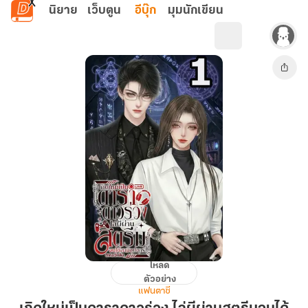
ข้ามไปยังเนื้อหาหลัก
นิยาย
เว็บตูน
อีบุ๊ก
มุมนักเขียน
โหลด
เกิด
ตัวอย่าง
ใหม่
แฟนตาซี
เป็น