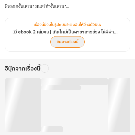
สามี
ผีหลอกงั้นเหรอ? มนตร์ดำงั้นเหรอ?
เป็น
ซุป
สำหรับเซินลี่แล้ว สิ่งลี้ลับพวกนี้ไม่ใช่ความน่ากลัว แต่มันคือ ‘ตู้เอทีเอ็ม’
ตาร์
และ ‘แต้มบุญ’ เคลื่อนที่ต่างหาก!
(2
เรื่องนี้ยังมีในรูปแบบรายตอนให้อ่านด้วยนะ
ด้วยใบหน้าตายด้านและฝีมือการปราบวิญญาณอันเด็ดขาด เซินลี่พลิก
เล่ม
[มี ebook 2 เล่มจบ] เกิดใหม่เป็นดาราดาวร่วง ไล่ผีผ่านสตรีมจนได้สามีเป็นซุปตาร์ (2 เล่มจบ)
จบ)
วงการบันเทิงจนสั่นสะเทือน แถมยังไปเตะตา ‘กู้เหยียนโจว’ ซุปตาร์
ติดตามเรื่องนี้
อันดับหนึ่งผู้หล่อเหลาและเย็นชา ทว่าในสายตาของเซินลี่ เขาคือ ‘พาว
เวอร์แบงค์พลังหยินบริสุทธิ์’ ที่เธอต้องสูบพลังมาฟื้นฟูวิชา!
จากดาราตกอับ สู่การเป็น ‘คุณหนูทายาทเศรษฐีหมื่นล้าน’ ที่หายตัวไป
อีบุ๊กจากเรื่องนี้
งานนี้ใครกล้าใช้เส้นสายแย่งงาน? ฟาด!
ใครกล้าใช้มนตร์ดำลอบกัด? เหยียบให้จมดิน!
ใครกล้าทำเสื้อผ้าของเธอพัง? เตรียมตัวล้มละลายได้เลย!