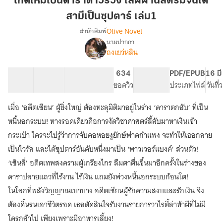
เกิดใหม่เป็นดาราดาวร่วง ไล่ผีผ่านสตรีมจนได้
ดารา
สามีเป็นซุปตาร์ เล่ม1
ดาว
Olive Novel
สำนักพิมพ์
ร่วง
นามปากกา
ไล่
[มี
เรื่อง
ถงเยว่หลิน
ผี
ebook
2
ผ่าน
61 ตอน
110.51K
683
634
PG ทั่วไป
PDF/EPUB
16 ม
เล่ม
สตรี
สารบัญ
จำนวนคำ
จำนวนหน้า (A5)
ยอดวิว
ระดับเนื้อหา
ประเภทไฟล์
วันที
จบ]
ม
เกิด
จน
ใหม่
เมื่อ ‘อดีตเซียน’ ผู้ยิ่งใหญ่ ต้องทะลุมิติมาอยู่ในร่าง ‘ดาราตกอับ’ ที่เป็น
ได้
เป็น
หนี้นอกระบบ! ทางรอดเดียวคือการงัดวิชาศาสตร์ลี้ลับมาหาเงินเข้า
ดารา
สามี
กระเป๋า ใครจะไปรู้ว่าการจับคอหอยงูยักษ์ฟาดกำแพง จะทำให้เธอกลาย
ดาว
เป็น
ร่วง
เป็นไวรัล และได้ซุปตาร์อันดับหนึ่งมาเป็น ‘พาวเวอร์แบงค์’ ส่วนตัว!
ซุป
ไล่
‘เซินลี่’ อดีตเทพสงครามผู้เกรียงไกร ลืมตาตื่นขึ้นมาอีกครั้งในร่างของ
ตาร์
ผี
เล่ม1
ผ่าน
ดาราปลายแถวที่ไร้งาน ไร้เงิน แถมยังพ่วงหนี้นอกระบบก้อนโต!
สตรี
ในโลกที่พลังวิญญาณเบาบาง อดีตเซียนผู้รักความสงบและรักเงิน จึง
ม
ต้องดิ้นรนเอาชีวิตรอด เธอตัดสินใจรับงานรายการวาไรตี้ล่าท้าผีที่ไม่มี
จน
ได้
ใครกล้าไป เพียงเพราะมีอาหารเลี้ยง!