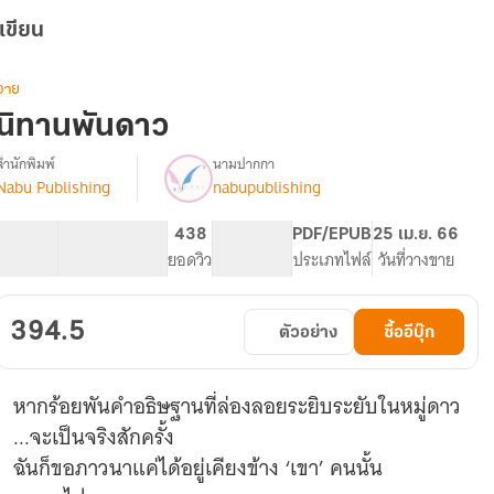
เขียน
วาย
นิทานพันดาว
สำนักพิมพ์
นามปากกา
Nabu Publishing
nabupublishing
รื่อง
นิทาน
พัน
128.3K
384
438
PG ทั่วไป
PDF/EPUB
25 เม.ย. 66
ดาว
จำนวนคำ
จำนวนหน้า (A5)
ยอดวิว
ระดับเนื้อหา
ประเภทไฟล์
วันที่วางขาย
&#8226;
Bacteria
[Nabu]
394.5
ตัวอย่าง
ซื้ออีบุ๊ก
หากร้อยพันคำอธิษฐานที่ล่องลอยระยิบระยับในหมู่ดาว
...จะเป็นจริงสักครั้ง
ฉันก็ขอภาวนาแค่ได้อยู่เคียงข้าง ‘เขา’ คนนั้น