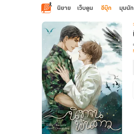
ข้ามไปยังเนื้อหาหลัก
นิยาย
เว็บตูน
อีบุ๊ก
มุมนัก
เ