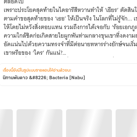
ตลอดไป
เพราะประโยคสุดท้ายในไดอารีสีหวานทำให้ ‘เธียร’ ตัดสิ
ตามคำขอสุดท้ายของ ‘เธอ’ ให้เป็นจริง ในโลกที่ไม่รู้จัก... 
ให้โดยไม่หวังสิ่งตอบแทน รวมถึงการได้เจอกับ ‘ร้อยเอกภู
ความใกล้ชิดก่อเกิดสายใยผูกพันท่ามกลางขุนเขาที่งดงา
อัดแน่นไปด้วยความทรงจำที่มีต่อนายทหารร่างยักษ์จนเริ่มส
เขาหรือของ ‘ใคร’ กันแน่?
ความรักที่มีกาลเวลาเป็นเครื่องทดสอบช่างยากที่จะก้าวผ
เรื่องนี้ยังมีในรูปแบบรายตอนให้อ่านด้วยนะ
นิทานพันดาว &#8226; Bacteria [Nabu]