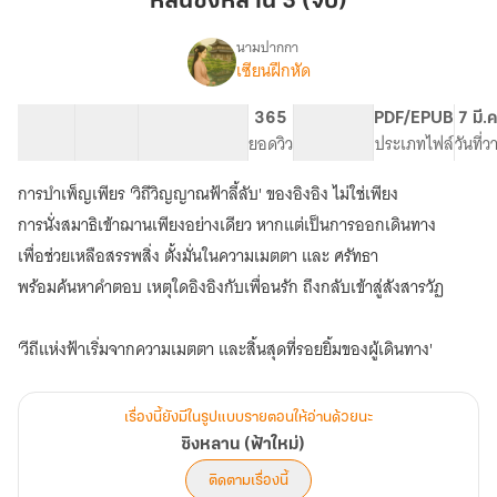
หลินซิงหลาน 3 (จบ)
3
(จบ)
นามปากกา
เซียนฝึกหัด
เรื่อง
ซิง
หลาน
68 ตอน
127K
890
365
PG ทั่วไป
PDF/EPUB
7 มี.
(ฟ้า
สารบัญ
จำนวนคำ
จำนวนหน้า (A5)
ยอดวิว
ระดับเนื้อหา
ประเภทไฟล์
วันที่
ใหม่)
การบำเพ็ญเพียร 'วิถีวิญญาณฟ้าลี้ลับ' ของอิงอิง ไม่ใช่เพียง
การนั่งสมาธิเข้าฌานเพียงอย่างเดียว หากแต่เป็นการออกเดินทาง
เพื่อช่วยเหลือสรรพสิ่ง ตั้งมั่นในความเมตตา และ ศรัทธา
พร้อมค้นหาคำตอบ เหตุใดอิงอิงกับเพื่อนรัก ถึงกลับเข้าสู่สังสารวัฏ
เรื่องนี้ยังมีในรูปแบบรายตอนให้อ่านด้วยนะ
ซิงหลาน (ฟ้าใหม่)
ติดตามเรื่องนี้