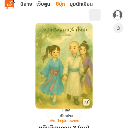
ข้ามไปยังเนื้อหาหลัก
นิยาย
เว็บตูน
อีบุ๊ก
มุมนักเขียน
โหลด
หลิน
ตัวอย่าง
ซิง
อดีต ปัจจุบัน อนาคต
หลาน