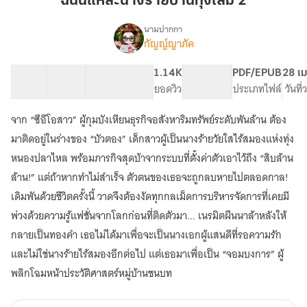
ฉันนี่แหละนางร้ายบ้านทุ่งเล่ม 2
นาง
ร้าย
นามปากกา
กัญญ์ญาภัค
เรื่อง
บ้าน
ฉัน
ทุ่ง
นี่
38 ตอน
66.46K
401
1.14K
PG ทั่วไป
PDF/EPUB
28 เม
เล่ม
แหละ
สารบัญ
จำนวนคำ
จำนวนหน้า (A5)
ยอดวิว
ระดับเนื้อหา
ประเภทไฟล์
วันที
2
นาง
ร้าย
จาก “ซีอีโอสาว” ผู้กุมบังเหียนธุรกิจอสังหาริมทรัพย์ระดับพันล้าน ต้อง
บ้าน
ทุ่ง
มาติดอยู่ในร่างของ “บัวตอง” เด็กสาวผู้เป็นนางร้ายวัยใสไร้สมองแห่งทุ่ง
หนองปลาไหล พร้อมภารกิจสุดบ้าจากระบบที่ตั้งค่าตัวเอาไว้ถึง “สิบล้าน
ล้าน!” แต่ถ้าหากทำไม่สำเร็จ ตัวตนของเธอจะถูกลบหายไปตลอดกาล!
เดิมพันด้วยชีวิตครั้งนี้ วาดจึงต้องงัดทุกกลเม็ดการบริหารจัดการที่เคยมี
พ่วงด้วยความรู้แฟชั่นจากโลกก่อนที่ติดตัวมา... เนรมิตผืนนาล้าหลังให้
กลายเป็นทองคำ เธอไม่ได้มาเพื่อจะเป็นนางเอกผู้แสนดีที่รอความรัก
และไม่ใช่นางร้ายไร้สมองอีกต่อไป แต่เธอมาเพื่อเป็น “จอมบงการ” ผู้