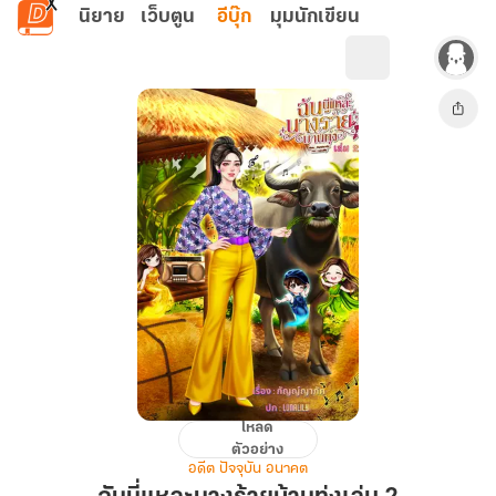
ข้ามไปยังเนื้อหาหลัก
นิยาย
เว็บตูน
อีบุ๊ก
มุมนักเขียน
โหลด
ฉัน
ตัวอย่าง
นี่
อดีต ปัจจุบัน อนาคต
แหละ