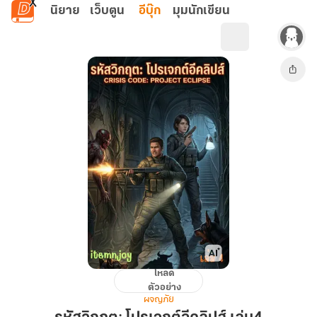
ข้ามไปยังเนื้อหาหลัก
นิยาย
เว็บตูน
อีบุ๊ก
มุมนักเขียน
โหลด
รหัส
ตัวอย่าง
วิกฤต:
ผจญภัย
โปร