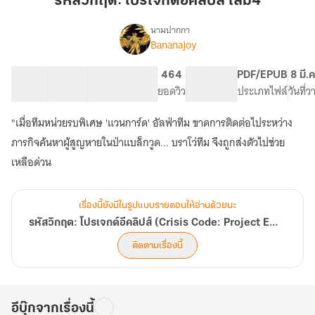
รหัสวิกฤต: โปรเจกต์อีคลิปส์ เล่ม4
เจ
กต์
นามปากกา
Bananajoy
เรื่อง
อี
รหัส
คลิป
วิกฤต:
13 ตอน
21.43K
204
464
PG ทั่วไป
PDF/EPUB
8 มี.
ส์
โปร
สารบัญ
จำนวนคำ
จำนวนหน้า (A5)
ยอดวิว
ระดับเนื้อหา
ประเภทไฟล์
วันที่
เล่ม4
เจ
กต์
"เมื่อทีมหน่วยรบพิเศษ 'แวนการ์ด' อัลฟ่าทีม ขาดการติดต่อไประหว่าง
อี
คลิป
ภารกิจค้นหาผู้สูญหายในป่าแบล็กวูด... บราโว่ทีม จึงถูกส่งตัวไปช่วย
ส์
(Crisis
Code:
Project
เรื่องนี้ยังมีในรูปแบบรายตอนให้อ่านด้วยนะ
Eclipse)
รหัสวิกฤต: โปรเจกต์อีคลิปส์ (Crisis Code: Project Eclipse)
ติดตามเรื่องนี้
อีบุ๊กจากเรื่องนี้