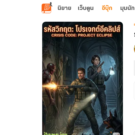
ข้ามไปยังเนื้อหาหลัก
นิยาย
เว็บตูน
อีบุ๊ก
มุมนัก
เ