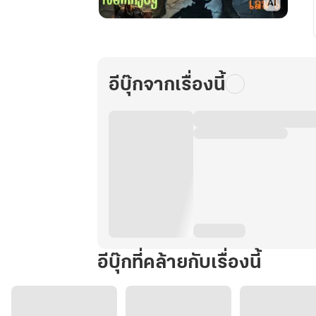
รหัส
วิกฤต:
โปร
เจ
อีบุ๊กจากเรื่องนี้
กต์
อี
คลิป
ส์
เล่ม5
จบ
อีบุ๊กที่คล้ายกับเรื่องนี้