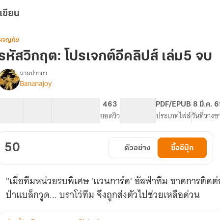
เขียน
ผจญภัย
รหัสวิกฤต: โปรเจกต์อีคลิปส์ เล่ม5 จบ
นามปากกา
Bananajoy
รื่อง
รหัส
วิกฤต:
13 ตอน
20.15K
210
463
PG ทั่วไป
PDF/EPUB
8 มี.ค. 
โปร
สารบัญ
จำนวนคำ
จำนวนหน้า (A5)
ยอดวิว
ระดับเนื้อหา
ประเภทไฟล์
วันที่วางข
เจ
กต์
อี
50
ตัวอย่าง
ซื้ออีบุ๊ก
คลิป
ส์
(Crisis
"เมื่อทีมหน่วยรบพิเศษ 'แวนการ์ด' อัลฟ่าทีม ขาดการติด
Code:
Project
Eclipse)