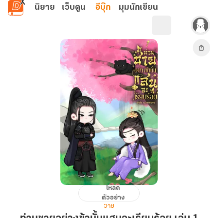
ข้ามไปยังเนื้อหาหลัก
นิยาย
เว็บตูน
อีบุ๊ก
มุมนักเขียน
โหลด
ท่าน
ตัวอย่าง
ชาย
วาย
อย่าง