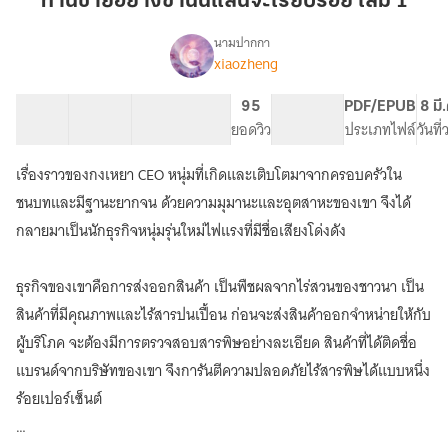
ท่านชายอย่างข้านั้นแสนจะเรียบร้อย เล่ม 1
ข้า
นั้น
นามปากกา
xiaozheng
เรื่อง
แสน
ท่าน
จะ
ชาย
45 ตอน
190.32K
698
95
PG ทั่วไป
PDF/EPUB
8 มี
เรียบร้อย
อย่าง
สารบัญ
จำนวนคำ
จำนวนหน้า (A5)
ยอดวิว
ระดับเนื้อหา
ประเภทไฟล์
วันที
เล่ม
ข้า
นั้น
1
เรื่องราวของกงเหยา CEO หนุ่มที่เกิดและเติบโตมาจากครอบครัวใน
แสน
จะ
ชนบทและมีฐานะยากจน ด้วยความมุมานะและอุตสาหะของเขา จึงได้
เรียบร้อย
กลายมาเป็นนักธุรกิจหนุ่มรุ่นใหม่ไฟแรงที่มีชื่อเสียงโด่งดัง
|
MPREG
ธุรกิจของเขาคือการส่งออกสินค้า เป็นพืชผลจากไร่สวนของชาวนา เป็น
สินค้าที่มีคุณภาพและไร้สารปนเปื้อน ก่อนจะส่งสินค้าออกจำหน่ายให้กับ
ผู้บริโภค จะต้องมีการตรวจสอบสารพิษอย่างละเอียด สินค้าที่ได้ติดชื่อ
แบรนด์จากบริษัทของเขา จึงการันตีความปลอดภัยไร้สารพิษได้แบบหนึ่ง
ร้อยเปอร์เซ็นต์