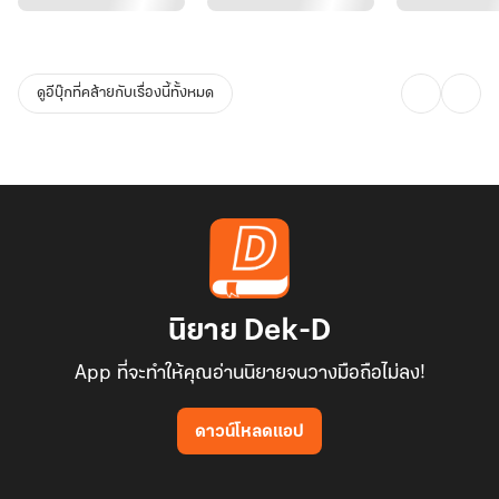
ชีวิตนี้ของกงเหยาดับสิ้นแล้ว แต่แทนที่จะได้ไปเยือนแม่น้ำวั่งชวน เขา
กลับโผล่มาในที่ที่หนึ่ง สิ่งที่น่าเหลือเชื่อคือ เขาได้มาอยู่ในร่างของเด็กคน
หนึ่งที่มีอายุเพียงสิบห้าปี
ดูอีบุ๊กที่คล้ายกับเรื่องนี้ทั้งหมด
โอ้! แม่เจ้า ยังไม่ได้ไปเดินเล่นที่สะพานไน่เหอ ก็ได้มาเกิดใหม่เป็นเด็ก
อายุสิบห้าปีแล้ว อีกทั้งเกิดในตระกูลสูงศักดิ์เสียด้วย
ดีล่ะ! ชีวิตใหม่นี้ เขาจะใช้ชีวิตเป็นปลาเค็ม จะไม่ดิ้นรน จะไม่ขวนขวายสิ่ง
ใดอีกแล้ว จะทำตัวเป็นท่านชายที่ว่างงานแต่ร่ำรวยคนหนึ่งเท่านั้น
แต่ว่า... ร้านค้าที่ตรอกร้างท้ายเมือง ช่างน่าสนใจลงทุนจริง ๆ นะ
นิยาย Dek-D
App ที่จะทำให้คุณอ่านนิยายจนวางมือถือไม่ลง!
ดาวน์โหลดแอป