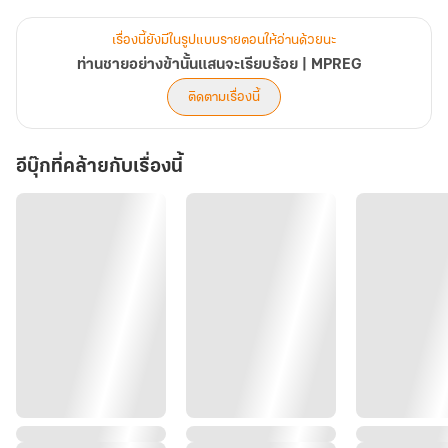
ไม่เพียงครอบครัวของเขาที่สามารถลืมตาอ้าปากได้ คนในชุมชนก็พลอย
ได้รับผลประโยชน์ร่วมกัน ดังนั้น เขาจึงเป็นที่รักของทุกคนอย่างไม่ต้อง
เรื่องนี้ยังมีในรูปแบบรายตอนให้อ่านด้วยนะ
สงสัย
ท่านชายอย่างข้านั้นแสนจะเรียบร้อย | MPREG
ติดตามเรื่องนี้
เมื่อกิจการเติบโต ก็ต้องมีการขยับขยาย จากบริษัทส่งออกพืชผล ก็เริ่ม
สร้างโรงงานแปรรูปอาหารจากพืชผลเพื่อสร้างมูลค่าเพิ่ม
อีบุ๊กที่คล้ายกับเรื่องนี้
แน่นอนว่า ไม่มีธุรกิจใดไม่มีคู่แข่ง เพราะความอิจฉาริษยาของคู่แข่ง จึง
ทำให้เขาพบจุดจบอย่างอนาถ เขาประสบอุบัติเหตุรถพลิกคว่ำในตอน
อายุยี่สิบห้าปี ซึ่งคาดว่าน่าจะเป็นฝีมือของคู่แข่งทางธุรกิจเป็นแน่
แม้ตายไปแล้ว กงเหยาก็ไม่มีอะไรให้เสียใจ สิ่งที่อยากทำ เขาก็ได้ทำแล้ว
สิ่งที่อยากมี เขาก็มีแล้ว มีเพียงคนในครอบครัวที่เขายังตัดใจไม่ได้ ได้แต่
หวังว่าน้องชายที่เขารักมากที่สุดจะช่วยดูแลพ่อแม่ที่แก่ชราแทนเขาได้
และหวังว่าทุกคนจะมีความสุขมาก ๆ ในโลกนั้น