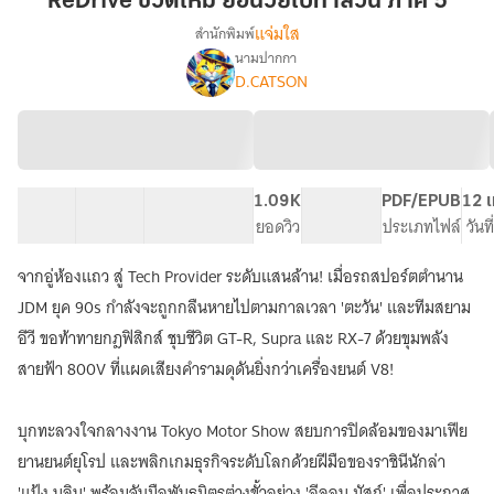
ReDrive ชีวิตใหม่ ย้อนวัยไปทำสวน ภาค 5
ย้อน
แจ่มใส
สำนักพิมพ์
วัย
นามปากกา
ReDrive
เรื่อง
ไป
D.CATSON
ชีวิต
ทำ
ใหม่
สวน
ย้อน
ภาค
วัย
5
ไป
ทำ
63 ตอน
174.02K
390
1.09K
PG ทั่วไป
PDF/EPUB
12 เ
สวน
สารบัญ
จำนวนคำ
จำนวนหน้า (A5)
ยอดวิว
ระดับเนื้อหา
ประเภทไฟล์
วันท
จากอู่ห้องแถว สู่ Tech Provider ระดับแสนล้าน! เมื่อรถสปอร์ตตำนาน
JDM ยุค 90s กำลังจะถูกกลืนหายไปตามกาลเวลา 'ตะวัน' และทีมสยาม
อีวี ขอท้าทายกฎฟิสิกส์ ชุบชีวิต GT-R, Supra และ RX-7 ด้วยขุมพลัง
สายฟ้า 800V ที่แผดเสียงคำรามดุดันยิ่งกว่าเครื่องยนต์ V8!
บุกทะลวงใจกลางงาน Tokyo Motor Show สยบการปิดล้อมของมาเฟีย
ยานยนต์ยุโรป และพลิกเกมธุรกิจระดับโลกด้วยฝีมือของราชินีนักล่า
'แป้ง นลิน' พร้อมจับมือพันธมิตรต่างขั้วอย่าง 'อีลอน มัสก์' เพื่อประกาศ