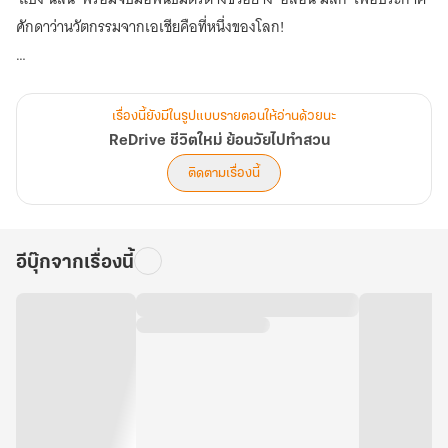
ศักดาว่านวัตกรรมจากเอเชียคือที่หนึ่งของโลก!
เตรียมพบกับความฟินของการสร้างรถที่สมจริง ชัยชนะที่สะใจ และจุด
เริ่มต้นของความฝันที่บ้าคลั่งที่สุด... การหอบเงินแสนล้านกลับมาสร้าง
เรื่องนี้ยังมีในรูปแบบรายตอนให้อ่านด้วยนะ
"ไฮเปอร์คาร์สัญชาติไทย" เพื่อท้าชิงมงกุฎในนรก 24 ชั่วโมงที่ 'เลอม็อง'!
ReDrive ชีวิตใหม่ ย้อนวัยไปทำสวน
ติดตามเรื่องนี้
อีบุ๊กจากเรื่องนี้