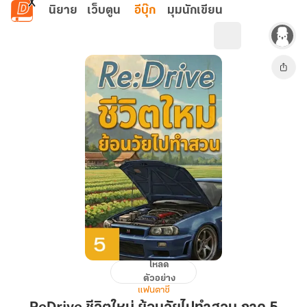
ข้ามไปยังเนื้อหาหลัก
นิยาย
เว็บตูน
อีบุ๊ก
มุมนักเขียน
โหลด
ReDrive
ตัวอย่าง
ชีวิต
แฟนตาซี
ใหม่