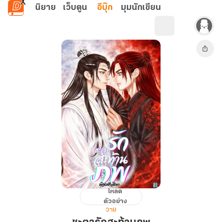
ข้ามไปยังเนื้อหาหลัก
นิยาย
เว็บตูน
อีบุ๊ก
มุมนักเขียน
โหลด
ชะตา
ตัวอย่าง
รัก
วาย
สะท้าน