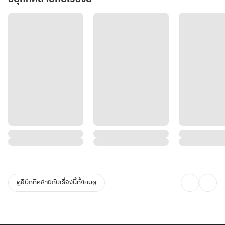
ดูอีบุ๊กที่คล้ายกับเรื่องนี้ทั้งหมด