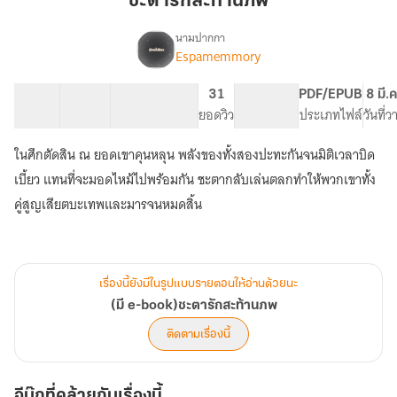
ชะตารักสะท้านภพ
ภพ
นามปากกา
Espamemmory
เรื่อง
(มี
e-
32 ตอน
40.7K
412
31
PG ทั่วไป
PDF/EPUB
8 มี.
book)ชะตา
สารบัญ
จำนวนคำ
จำนวนหน้า (A5)
ยอดวิว
ระดับเนื้อหา
ประเภทไฟล์
วันที่
รัก
สะท้าน
ในศึกตัดสิน ณ ยอดเขาคุนหลุน พลังของทั้งสองปะทะกันจนมิติเวลาบิด
ภพ
เบี้ยว แทนที่จะมอดไหม้ไปพร้อมกัน ชะตากลับเล่นตลกทำให้พวกเขาทั้ง
คู่สูญเสียตบะเทพและมารจนหมดสิ้น
เรื่องนี้ยังมีในรูปแบบรายตอนให้อ่านด้วยนะ
(มี e-book)ชะตารักสะท้านภพ
ติดตามเรื่องนี้
อีบุ๊กที่คล้ายกับเรื่องนี้