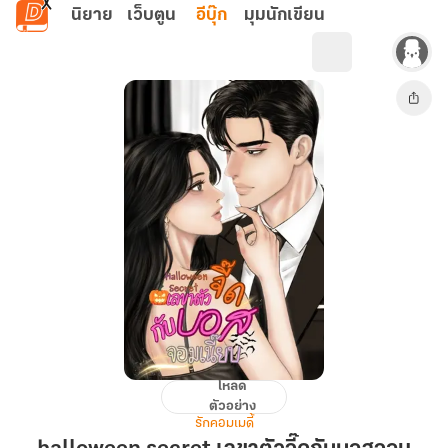
ข้ามไปยังเนื้อหาหลัก
นิยาย
เว็บตูน
อีบุ๊ก
มุมนักเขียน
โหลด
halloween
ตัวอย่าง
secret
รักคอมเมดี้
เลขา