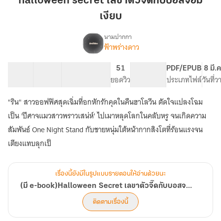
halloween secret เลขาตัวจี๊ดกับบอสจอม
ตัว
เงียบ
จี๊ด
กับ
นามปากกา
บอส
ฟ้าพร่างดาว
(มี
เรื่อง
จอม
e-
book)Halloween
เงียบ
23 ตอน
22.22K
263
51
PG ทั่วไป
PDF/EPUB
8 มี.
Secret
สารบัญ
จำนวนคำ
จำนวนหน้า (A5)
ยอดวิว
ระดับเนื้อหา
ประเภทไฟล์
วันที่
เลขา
ตัว
"ริน" สาวออฟฟิศสุดเฉิ่มที่อกหักรักคุดในคืนฮาโลวีน ตัดใจแปลงโฉม
จี๊ด
เป็น 'ปีศาจแมวสาวพราวเสน่ห์' ไปเมาหลุดโลกในคลับหรู จนเกิดความ
กับ
บอส
สัมพันธ์ One Night Stand กับชายหนุ่มใต้หน้ากากสิงโตที่ร้อนแรงจน
จอม
เตียงแทบลุกเป็
เนี๊ยบ"
เรื่องนี้ยังมีในรูปแบบรายตอนให้อ่านด้วยนะ
(มี e-book)Halloween Secret เลขาตัวจี๊ดกับบอสจอมเนี๊ยบ"
ติดตามเรื่องนี้