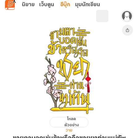
ข้ามไปยังเนื้อหาหลัก
นิยาย
เว็บตูน
อีบุ๊ก
มุมนักเขียน
โหลด
ชายตา
ตัวอย่าง
บอด
วาย
เช่น