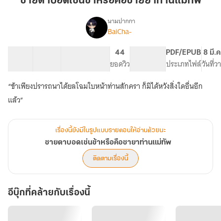
ชายตาบอดเช่นข้าหรือคือชายยาท่านแม่ทัพ
ข้า
หรือ
นามปากกา
BaiCha-
เรื่อง
คือ
ชายตา
ชาย
บอด
22 ตอน
27.99K
167
44
PG ทั่วไป
PDF/EPUB
8 มี.
ยา
เช่น
สารบัญ
จำนวนคำ
จำนวนหน้า (A5)
ยอดวิว
ระดับเนื้อหา
ประเภทไฟล์
วันที่
ท่าน
ข้า
หรือ
แม่ทัพ
“ข้าเพียงปรารถนาได้ยลโฉมใบหน้าท่านสักครา ก็มิได้หวังสิ่งใดอื่นอีก
คือ
ชายา
แล้ว”
ท่าน
แม่ทัพ
เรื่องนี้ยังมีในรูปแบบรายตอนให้อ่านด้วยนะ
ชายตาบอดเช่นข้าหรือคือชายาท่านแม่ทัพ
ติดตามเรื่องนี้
อีบุ๊กที่คล้ายกับเรื่องนี้