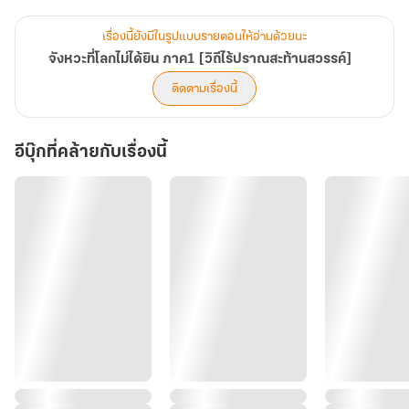
ไม่มีผู้ใดต้านทานได้ พร้อมกับ "เฉินอวิ๋นเหยา" อัจฉริยะสายกระบี่ผู้ยอม
เสี่ยงชีวิตเคียงข้างนาง
เรื่องนี้ยังมีในรูปแบบรายตอนให้อ่านด้วยนะ
จังหวะที่โลกไม่ได้ยิน ภาค1 [วิถีไร้ปราณสะท้านสวรรค์]
ติดตามเรื่องนี้
อีบุ๊กที่คล้ายกับเรื่องนี้