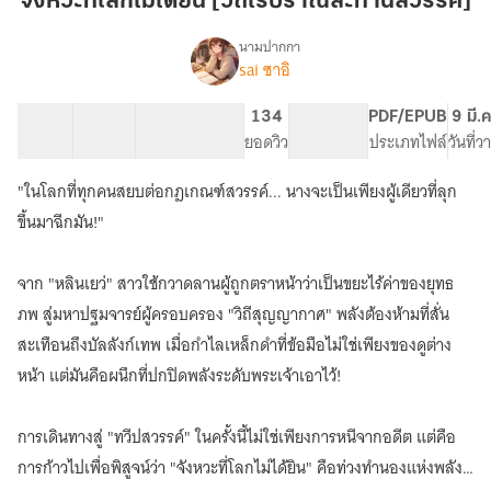
จังหวะที่โลกไม่ได้ยิน [วิถีไร้ปราณสะท้านสวรรค์]
ไม่
ได้ยิน
นามปากกา
sai ซาอิ
เรื่อง
[วิถี
จังหวะ
ไร้
ที่
28 ตอน
18.82K
145
134
PG ทั่วไป
PDF/EPUB
9 มี.
ปราณ
โลก
สารบัญ
จำนวนคำ
จำนวนหน้า (A5)
ยอดวิว
ระดับเนื้อหา
ประเภทไฟล์
วันที่
สะท้าน
ไม่
ได้ยิน
สวรรค์]
"ในโลกที่ทุกคนสยบต่อกฎเกณฑ์สวรรค์... นางจะเป็นเพียงผู้เดียวที่ลุก
ภาค1
[วิถี
ขึ้นมาฉีกมัน!"
ไร้
ปราณ
จาก "หลินเยว่" สาวใช้กวาดลานผู้ถูกตราหน้าว่าเป็นขยะไร้ค่าของยุทธ
สะท้าน
สวรรค์]
ภพ สู่มหาปฐมจารย์ผู้ครอบครอง "วิถีสุญญากาศ" พลังต้องห้ามที่สั่น
สะเทือนถึงบัลลังก์เทพ เมื่อกำไลเหล็กดำที่ข้อมือไม่ใช่เพียงของดูต่าง
หน้า แต่มันคือผนึกที่ปกปิดพลังระดับพระเจ้าเอาไว้!
การเดินทางสู่ "ทวีปสวรรค์" ในครั้งนี้ไม่ใช่เพียงการหนีจากอดีต แต่คือ
การก้าวไปเพื่อพิสูจน์ว่า "จังหวะที่โลกไม่ได้ยิน" คือท่วงทำนองแห่งพลังที่