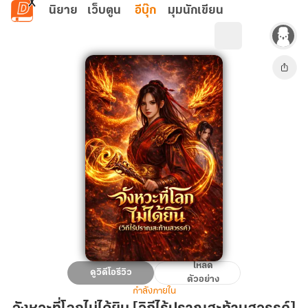
ข้ามไปยังเนื้อหาหลัก
นิยาย
เว็บตูน
อีบุ๊ก
มุมนักเขียน
โหลด
จังหวะ
ดูวิดีโอรีวิว
ตัวอย่าง
ที่
กำลังภายใน
โลก