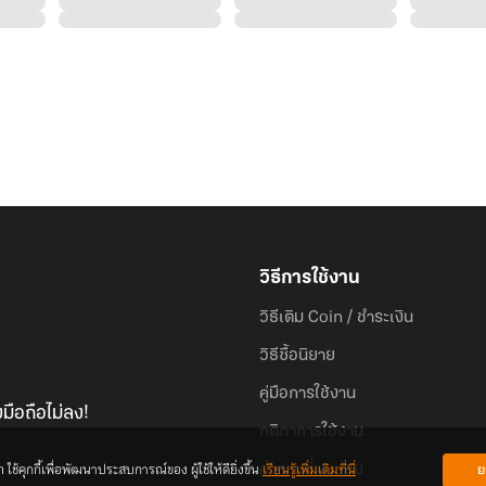
วิธีการใช้งาน
วิธีเติม Coin / ชำระเงิน
วิธีซื้อนิยาย
คู่มือการใช้งาน
มือถือไม่ลง!
กติกาการใช้งาน
้คุกกี้เพื่อพัฒนาประสบการณ์ของ ผู้ใช้ให้ดียิ่งขึ้น
เรียนรู้เพิ่มเติมที่นี่
ย
คำถามที่พบบ่อย