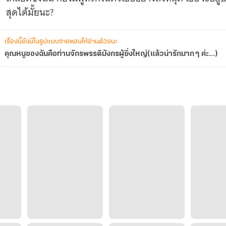
น่า
สุดได้มั้ยนะ?
รัก
มาก
ๆ
ค่ะ…)
เรื่องนี้ยังมีในรูปแบบรายตอนให้อ่านด้วยนะ
คุณหนูของฉันคือท่านจักรพรรดิมังกรผู้ยิ่งใหญ่(แล้วน่ารักมาก ๆ ค่ะ…)