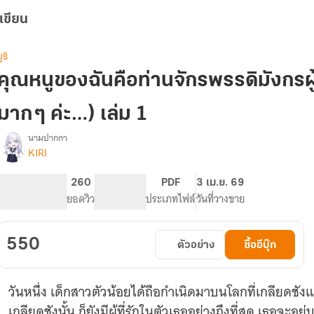
เขียน
ูริ
คุณหนูของฉันคือท่านจักรพรรดิมังกรผู้
มาก ๆ ค่ะ…) เล่ม 1
นามปากกา
KIRI
รื่อง
คุณ
หนู
1.53K
260
PG ทั่วไป
PDF
3 เม.ย. 69
ของ
จำนวนหน้า (A5)
ยอดวิว
ระดับเนื้อหา
ประเภทไฟล์
วันที่วางขาย
ฉัน
คือ
ท่าน
550
ตัวอย่าง
ซื้ออีบุ๊ก
จักรพรรดิ
มังกร
ู้
วันหนึ่ง เด็กสาวตัวน้อยได้ถือกำเนิดมาบนโลกที่เกลียดช
ิ่ง
ใหญ่(แล้ว
เกลียดชังนั้น ก็ยังมีผู้ที่รักในตัวเธออย่างถึงที่สุด เธอจะอยู่