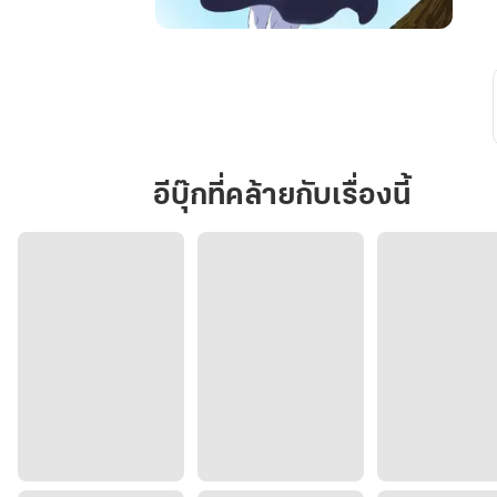
คุณ
หนู
ของ
ฉัน
คือ
ท่าน
อีบุ๊กที่คล้ายกับเรื่องนี้
จักรพรรดิ
มังกร
ผู้
ยิ่ง
ใหญ่(แล้ว
น่า
รัก
มาก
ๆ
ค่ะ…)
เล่ม
1