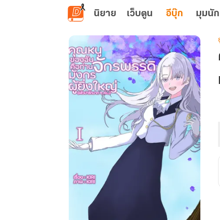
ข้ามไปยังเนื้อหาหลัก
นิยาย
เว็บตูน
อีบุ๊ก
มุมนัก
ย
เ
ผ
ย