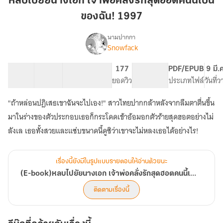
หลบไปยัยนางเอก เจ้าพ่อคลั่งรักสุดฮอตคนนี้เป็น
นางเอก
ของฉัน! 1997
เจ้า
พ่อ
นามปากกา
คลั่ง
Snowfack
(E-
เรื่อง
รัก
book)หลบ
ไปยั
สุด
34 ตอน
65.33K
341
177
PG ทั่วไป
PDF/EPUB
9 มี.
ย
สารบัญ
จำนวนคำ
ฮอต
จำนวนหน้า (A5)
ยอดวิว
ระดับเนื้อหา
ประเภทไฟล์
วันที่
นางเอก
คน
เจ้า
"ถ้าหล่อนปฎิเสธเขาฉันจะไปเอง!" สาวไทยปากกล้าหลังจากลืมตาตื่นขึ้น
นี้
พ่อ
เป็น
มาในร่างของตัวประกอบเธอก็กระโดดเข้าอ้อมอกตัวร้ายสุดฮอตอย่างไม่
คลั่ง
รัก
ของ
ลังเล เธอทั้งสวยและแซ่บขนาดนี้ดูซิว่าเขาจะไม่หลงเธอได้อย่างไร!
สุด
ฉัน!
ฮอต
1997
คน
เรื่องนี้ยังมีในรูปแบบรายตอนให้อ่านด้วยนะ
นี้
(E-book)หลบไปยัยนางเอก เจ้าพ่อคลั่งรักสุดฮอตคนนี้เป็นของฉัน! 1997
เป็น
ของ
ติดตามเรื่องนี้
ฉัน!
1997