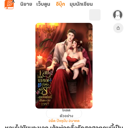
ข้ามไปยังเนื้อหาหลัก
นิยาย
เว็บตูน
อีบุ๊ก
มุมนักเขียน
โหลด
หลบ
ตัวอย่าง
ไปยั
อดีต ปัจจุบัน อนาคต
ย