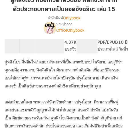
ลู่หลิงโยว หมอเทวดาตัวน้อย พลิกชะตาจาก
หมอ
ตัวประกอบกลายเป็นยอดอัจฉริยะ เล่ม 15
เทวดา
Onlybook
สำนักพิมพ์
ตัว
นามปากกา
น้อย
[จบ]
เรื่อง
OfficeOnlybook
พลิก
ลู่
หลิง
ชะตา
40 ตอน
68.19K
481
4.37K
PG ทั่วไป
PDF/EPUB
10 มี
โยว
จาก
สารบัญ
จำนวนคำ
จำนวนหน้า (A5)
ยอดวิว
ระดับเนื้อหา
ประเภทไฟล์
วันที
หมอ
ตัวประกอบ
เทวดา
กลาย
ตัว
ลู่หลิงโยว ตื่นขึ้นในร่างของตัวละครที่เป็น แพะรับบาป ในนิยาย เธอรู้ดีว่า
เป็น
น้อย
จุดจบคือความตาย จึงตัดสินใจ ตัดขาดจากสำนักเดิม เพื่อเอาชีวิตรอด
พลิก
ยอด
เธอใช้ความรู้ทางการแพทย์จากโลกปัจจุบัน ปรุงโอสถขาย เพื่อหาเงิน
ชะตา
อัจฉริยะ
จาก
และเข้าเป็นศิษย์สายนอกของสำนักชิงเหมี่ยวอย่างทุลักทุเล
เล่ม
ตัวประกอบ
15
กลาย
เป็น
แต่แล้วเธอก็เผย พรสวรรค์อัจฉริยะด้านการปรุงโอสถ ที่สามารถฟื้นฟู
ยอด
และซ่อมแซมพลังวิญญาณได้! ทำให้เธอถูก สองเจ้าสำนัก แย่งกันรับ
อัจฉริยะ
เป็น ศิษย์สายตรงพร้อมกัน! ลู่หลิงโยวจึงกลายเป็นกำลังสำคัญที่ช่วย แก้
ปัญหาการเงินของสำนัก ด้วยโอสถของเธอ และเริ่มต้นชีวิตบำเพ็ญเพียร