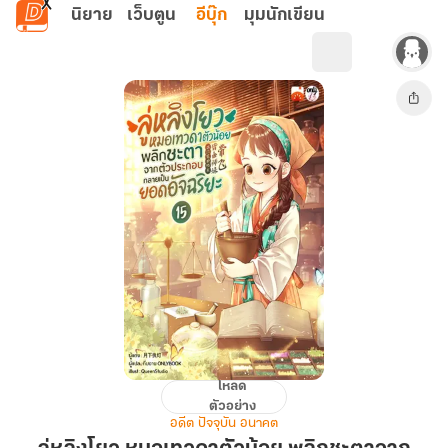
ข้ามไปยังเนื้อหาหลัก
นิยาย
เว็บตูน
อีบุ๊ก
มุมนักเขียน
โหลด
ลู่
ตัวอย่าง
หลิง
อดีต ปัจจุบัน อนาคต
โยว