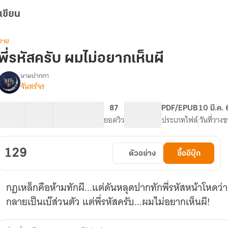
เขียน
วาย
พี่รหัสครับ ผมไม่อยากเห็นผี
นามปากกา
จันทร์จร
รื่อง
ี่
รหัส
19 ตอน
60.98K
199
87
PG ทั่วไป
PDF/EPUB
10 มี.ค.
ครับ
สารบัญ
จำนวนคำ
จำนวนหน้า (A5)
ยอดวิว
ระดับเนื้อหา
ประเภทไฟล์
วันที่วาง
ผม
ไม่
อยาก
129
ตัวอย่าง
ซื้ออีบุ๊ก
เห็น
ผี
กฎเหล็กคือห้ามทักผี...แต่ดันหลุดปากทักพี่รหัสหน้าโหดว่า 
กลายเป็นเบ๊ส่วนตัว แต่พี่รหัสครับ...ผมไม่อยากเห็นผี!