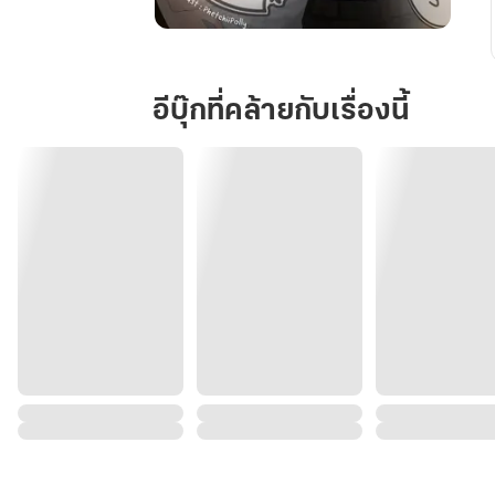
พี่
รหัส
ครับ
อีบุ๊กที่คล้ายกับเรื่องนี้
ผม
ไม่
อยาก
เห็น
ผี