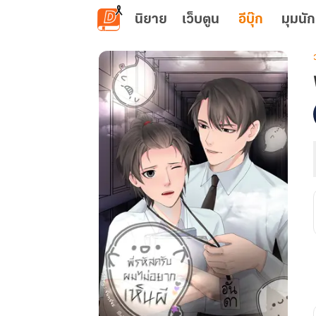
ข้ามไปยังเนื้อหาหลัก
นิยาย
เว็บตูน
อีบุ๊ก
มุมนัก
เ
พ