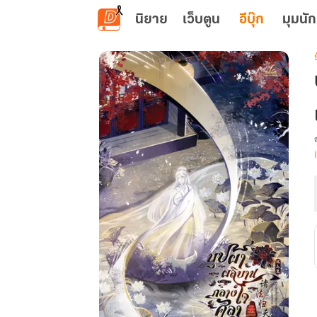
ข้ามไปยังเนื้อหาหลัก
นิยาย
เว็บตูน
อีบุ๊ก
มุมนัก
เ