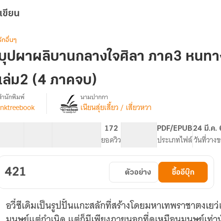
เขียน
รักอื่นๆ
บุปผาผลิบานกลางใจศิลา ภาค3 หนทางก
เล่ม2 (4 ภาคจบ)
สำนักพิมพ์
นามปากกา
inktreebook
เนียนสุ่ยเสี้ยว / เสี่ยวหวา
[นิยาย
รื่อง
แปล
ลิขสิทธิ์]
40 ตอน
98.95K
360
172
PG ทั่วไป
PDF/EPUB
24 มี.ค.
บุปผา
สารบัญ
จำนวนคำ
จำนวนหน้า (A5)
ยอดวิว
ระดับเนื้อหา
ประเภทไฟล์
วันที่วาง
ผลิ
บาน
กลาง
421
ตัวอย่าง
ซื้ออีบุ๊ก
ใจ
ศิลา
ภาค3
อวี๋ซีเดิมเป็นรูปปั้นแกะสลักที่สร้างโดยมหาเทพราชาตงเ
หนทาง
กลับ
มนุษย์แต่กำเนิด แต่ก็มีเพียงภายนอกที่ดูเหมือนมนุษย์เท่า