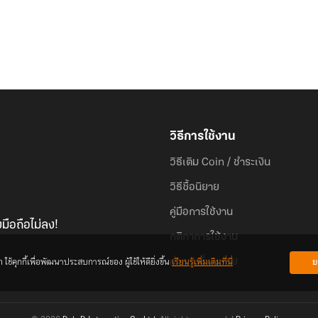
วิธีการใช้งาน
วิธีเติม Coin / ชำระเงิน
วิธีซื้อนิยาย
คู่มือการใช้งาน
มือถือไม่ลง!
กติกาการใช้งาน
้คุกกี้เพื่อพัฒนาประสบการณ์ของ ผู้ใช้ให้ดียิ่งขึ้น
เรียนรู้เพิ่มเติมที่นี่
ย
คำถามที่พบบ่อย