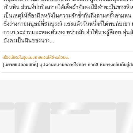
คืน
เป็นหิน ส่วนที่ปกปิดภายใต้เสื้อผ้ายังคงมีสีดำทะมึนของหิน ไ
ู่
เป็นเหตุให้ต้องผิดหวังในความรักซ้ำกันถึงสามครั้งสามหน 
สวรรค์
(4
ซึ่งร่างกายมนุษย์ที่สมบูรณ์ และแล้ววันหนึ่งก็ได้พบกับเขา
ภาค
กวนประสาทและหลงตัวเอง ทว่ากลับทำให้นางรู้สึกอบอุ่นหัวใ
จบ)
ยังคงเป็นหินของนาง...
เรื่องนี้ยังมีในรูปแบบรายตอนให้อ่านด้วยนะ
[นิยายแปลลิขสิทธิ์] บุปผาผลิบานกลางใจศิลา ภาค3 หนทางกลับคืนสู่