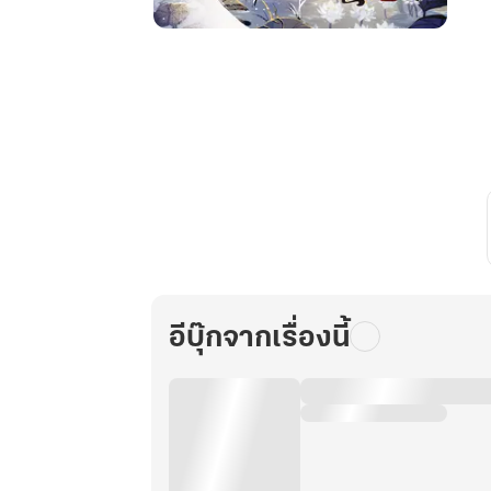
ส
บุปผา
ผลิ
บาน
กลาง
ใจ
ศิลา
ภาค3
หนทาง
กลับ
คืน
สู่
สวรรค์
อีบุ๊กจากเรื่องนี้
เล่ม2
(4
ภาค
จบ)