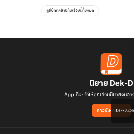
ดูอีบุ๊กที่คล้ายกับเรื่องนี้ทั้งหมด
นิยาย Dek-D
App ที่จะทำให้คุณอ่านนิยายจนวาง
Dek-D.com ใช
ดาวน์โหลดแอป