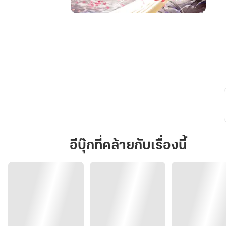
บุปผา
ผลิ
บาน
กลาง
ใจ
ศิลา
ภาค4
ภาชนะ
พัก
ฟื้น
วิญญาณ
อีบุ๊กที่คล้ายกับเรื่องนี้
(4
ภาค
จบ)