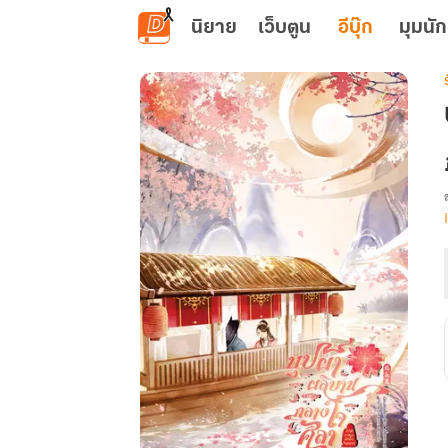
ข้ามไปยังเนื้อหาหลัก
นิยาย
เว็บตูน
อีบุ๊ก
มุมนัก
เ