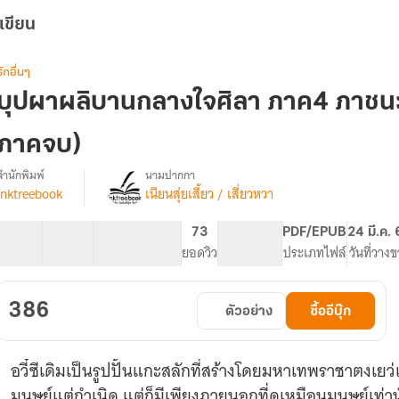
เขียน
รักอื่นๆ
บุปผาผลิบานกลางใจศิลา ภาค4 ภาชน
ภาคจบ)
สำนักพิมพ์
นามปากกา
inktreebook
เนียนสุ่ยเสี้ยว / เสี่ยวหวา
[นิยาย
รื่อง
แปล
ลิขสิทธิ์]
32 ตอน
93.11K
320
73
PG ทั่วไป
PDF/EPUB
24 มี.ค.
บุปผา
สารบัญ
จำนวนคำ
จำนวนหน้า (A5)
ยอดวิว
ระดับเนื้อหา
ประเภทไฟล์
วันที่วาง
ผลิ
บาน
กลาง
386
ตัวอย่าง
ซื้ออีบุ๊ก
ใจ
ศิลา
ภาค4
อวี๋ซีเดิมเป็นรูปปั้นแกะสลักที่สร้างโดยมหาเทพราชาตงเ
ภาชนะ
พัก
มนุษย์แต่กำเนิด แต่ก็มีเพียงภายนอกที่ดูเหมือนมนุษย์เท่า