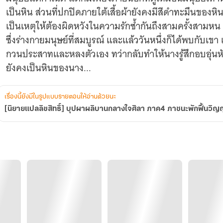
ฟื้น
เป็นหิน ส่วนที่ปกปิดภายใต้เสื้อผ้ายังคงมีสีดำทะมึนของหิน ไ
วิญญาณ
เป็นเหตุให้ต้องผิดหวังในความรักซ้ำกันถึงสามครั้งสามหน 
(4
ภาค
ซึ่งร่างกายมนุษย์ที่สมบูรณ์ และแล้ววันหนึ่งก็ได้พบกับเขา
จบ)
กวนประสาทและหลงตัวเอง ทว่ากลับทำให้นางรู้สึกอบอุ่นหัวใ
ยังคงเป็นหินของนาง...
เรื่องนี้ยังมีในรูปแบบรายตอนให้อ่านด้วยนะ
[นิยายแปลลิขสิทธิ์] บุปผาผลิบานกลางใจศิลา ภาค4 ภาชนะพักฟื้นว