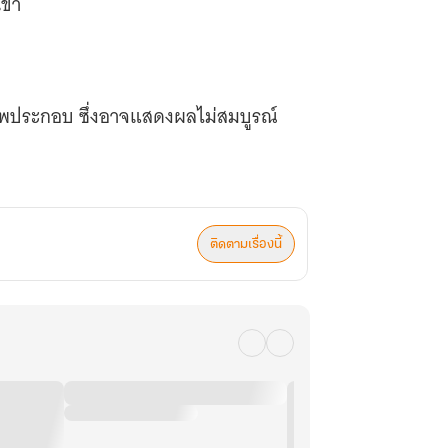
เขา
าพประกอบ ซึ่งอาจแสดงผลไม่สมบูรณ์
อต่อไปค่ะ
ติดตามเรื่องนี้
นะคะ