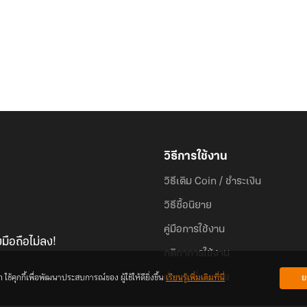
วิธีการใช้งาน
วิธีเติม Coin / ชำระเงิน
วิธีซื้อนิยาย
คู่มือการใช้งาน
มือถือไม่ลง!
กติกาการใช้งาน
้คุกกี้เพื่อพัฒนาประสบการณ์ของ ผู้ใช้ให้ดียิ่งขึ้น
เรียนรู้เพิ่มเติมที่นี่
ย
คำถามที่พบบ่อย