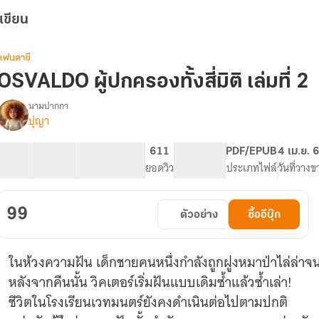
เขียน
แฟนตาซี
OSVALDO ผู้ปกครองทั้งสี่มิติ เล่มที่ 2
นามปากกา
ปุญา
OSVALDO
รื่อง
ู้
ปกครอง
38 ตอน
80.3K
570
611
PG ทั่วไป
PDF/EPUB
4 เม.ย. 
ั้ง
สารบัญ
จำนวนคำ
จำนวนหน้า (A5)
ยอดวิว
ระดับเนื้อหา
ประเภทไฟล์
วันที่วางข
ี่
มิติ
99
ตัวอย่าง
ซื้ออีบุ๊ก
ในห้วงความฝัน เด็กชายคนหนึ่งกำลังถูกฝูงหมาป่าไล่ล่าจนถึ
หลังจากคืนนั้น วิคเตอร์เริ่มฝันแบบเดิมซ้ำแล้วซ้ำเล่า!
ชีวิตในโรงเรียนเวทมนตร์ยังคงดำเนินต่อไปตามปกติ