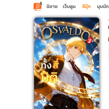
ข้ามไปยังเนื้อหาหลัก
นิยาย
เว็บตูน
อีบุ๊ก
มุมนัก
เ
ผ
ท
ส