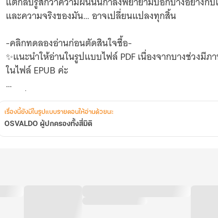
แต่กลับรู้สึกว่าความฝันนั้นกำลังพยายามบอกบางอย่างกับ
และความจริงของมัน… อาจเปลี่ยนแปลงทุกสิ้น
-คลิกทดลองอ่านก่อนตัดสินใจซื้อ-
✨แนะนำให้อ่านในรูปแบบไฟล์ PDF เนื่องจากบางช่วงมีภ
ในไฟล์ EPUB ค่ะ
หากชื่นชอบ หรือมีคำติชม... บอกกันได้เลยนะคะ
ทุกการรีวิวคือกำลังใจ และแรงผลักดันให้ไรท์ได้พัฒนาฝีมื
เรื่องนี้ยังมีในรูปแบบรายตอนให้อ่านด้วยนะ
OSVALDO ผู้ปกครองทั้งสี่มิติ
ขอบคุณสำหรับนักอ่านทุกท่านที่อุดหนุนไรท์ล่วงหน้าด้วย