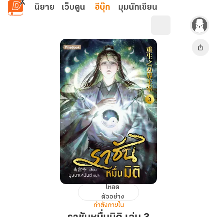
ข้ามไปยังเนื้อหาหลัก
นิยาย
เว็บตูน
อีบุ๊ก
มุมนักเขียน
โหลด
ราชัน
ตัวอย่าง
หมื่น
กำลังภายใน
มิติ