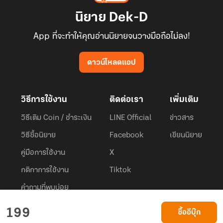
นิยาย Dek-D
App ที่จะทำให้คุณอ่านนิยายจนวางมือถือไม่ลง!
ดาวน์โหลดแอป
วิธีการใช้งาน
ติดต่อเรา
เพิ่มเติม
วิธีเติม Coin / ชำระเงิน
LINE Official
ข่าวสาร
วิธีซื้อนิยาย
Facebook
เขียนนิยาย
คู่มือการใช้งาน
X
กติกาการใช้งาน
Tiktok
คำถามที่พบบ่อย
Dek-D.com ใช้คุกกี้เพื่อพัฒนาประสบการณ์ของ ผู้ใช้ให้ดียิ่งขึ้น
199
ซื้ออีบุ๊ก
ยอมรับ
เรียนรู้เพิ่มเติมที่นี่
© 2026
Dek-D Interactive Co.,Ltd.
All rights reserved. |
Privacy Policy