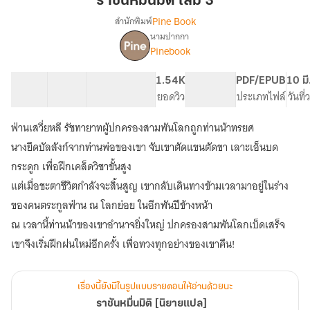
ราชันหมื่นมิติ เล่ม 3
เล่ม
Pine Book
สำนักพิมพ์
3
นามปากกา
เรื่อง
Pinebook
ราชัน
หมื่น
มิติ
50 ตอน
89.77K
467
1.54K
PG ทั่วไป
PDF/EPUB
10 มี
[นิยาย
สารบัญ
จำนวนคำ
จำนวนหน้า (A5)
ยอดวิว
ระดับเนื้อหา
ประเภทไฟล์
วันที
แปล]
ฟ่านเสวี่ยหลี รัชทายาทผู้ปกครองสามพันโลกถูกท่านน้าทรยศ
นางยึดบัลลังก์จากท่านพ่อของเขา จับเขาตัดแขนตัดขา เลาะเอ็นบด
กระดูก เพื่อฝึกเคล็ดวิชาขั้นสูง
แต่เมื่อชะตาชีวิตกำลังจะสิ้นสูญ เขากลับเดินทางข้ามเวลามาอยู่ในร่าง
ของคนตระกูลฟ่าน ณ โลกย่อย ในอีกพันปีข้างหน้า
ณ เวลานี้ท่านน้าของเขาอำนาจยิ่งใหญ่ ปกครองสามพันโลกเบ็ดเสร็จ
เขาจึงเริ่มฝึกฝนใหม่อีกครั้ง เพื่อทวงทุกอย่างของเขาคืน!
เรื่องนี้ยังมีในรูปแบบรายตอนให้อ่านด้วยนะ
ราชันหมื่นมิติ [นิยายแปล]