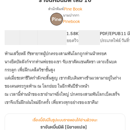
ราชันหมื่นมิติ เล่ม 16
เล่ม
Pine Book
สำนักพิมพ์
16
นามปากกา
เรื่อง
Pinebook
ราชัน
หมื่น
มิติ
40 ตอน
113.17K
683
1.58K
PG ทั่วไป
PDF/EPUB
11 ม
[นิยาย
สารบัญ
จำนวนคำ
จำนวนหน้า (A5)
ยอดวิว
ระดับเนื้อหา
ประเภทไฟล์
วันที
แปล]
ฟ่านเสวี่ยหลี รัชทายาทผู้ปกครองสามพันโลกถูกท่านน้าทรยศ
นางยึดบัลลังก์จากท่านพ่อของเขา จับเขาตัดแขนตัดขา เลาะเอ็นบด
กระดูก เพื่อฝึกเคล็ดวิชาขั้นสูง
แต่เมื่อชะตาชีวิตกำลังจะสิ้นสูญ เขากลับเดินทางข้ามเวลามาอยู่ในร่าง
ของคนตระกูลฟ่าน ณ โลกย่อย ในอีกพันปีข้างหน้า
ณ เวลานี้ท่านน้าของเขาอำนาจยิ่งใหญ่ ปกครองสามพันโลกเบ็ดเสร็จ
เขาจึงเริ่มฝึกฝนใหม่อีกครั้ง เพื่อทวงทุกอย่างของเขาคืน!
เรื่องนี้ยังมีในรูปแบบรายตอนให้อ่านด้วยนะ
ราชันหมื่นมิติ [นิยายแปล]