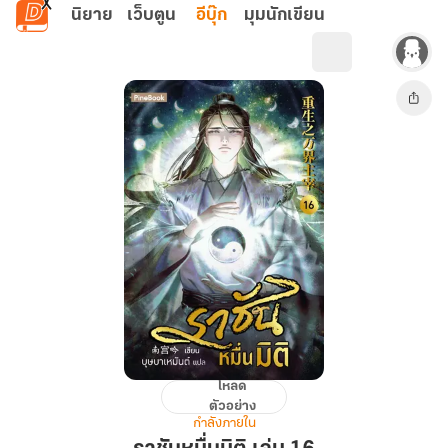
ข้ามไปยังเนื้อหาหลัก
นิยาย
เว็บตูน
อีบุ๊ก
มุมนักเขียน
โหลด
ราชัน
ตัวอย่าง
หมื่น
กำลังภายใน
มิติ