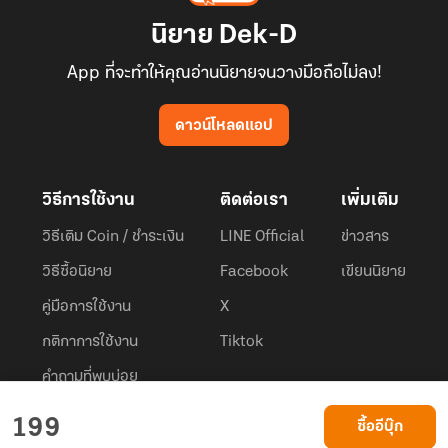
นิยาย Dek-D
App ที่จะทำให้คุณอ่านนิยายจนวางมือถือไม่ลง!
ดาวน์โหลดแอป
วิธีการใช้งาน
ติดต่อเรา
เพิ่มเติม
วิธีเติม Coin / ชำระเงิน
LINE Official
ข่าวสาร
วิธีซื้อนิยาย
Facebook
เขียนนิยาย
คู่มือการใช้งาน
X
กติกาการใช้งาน
Tiktok
คำถามที่พบบ่อย
Dek-D.com ใช้คุกกี้เพื่อพัฒนาประสบการณ์ของ ผู้ใช้ให้ดียิ่งขึ้น
199
ซื้ออีบุ๊ก
ยอมรับ
เรียนรู้เพิ่มเติมที่นี่
© 2026
Dek-D Interactive Co.,Ltd.
All rights reserved. |
Privacy Policy