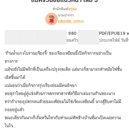
แม่ครัวน้อยแนวหน้า เล่ม 3
แนว
อรุณ
สำนักพิมพ์
หน้า
นามปากกา
เรื่อง
เล่ม
เพ่ยเพ่ย_editor
แม่
3
ครัว
น้อย
32 ตอน
139.09K
461
980
PG ทั่วไป
PDF/EPUB
19 พ
แนว
สารบัญ
จำนวนคำ
จำนวนหน้า (A5)
ยอดวิว
ระดับเนื้อหา
ประเภทไฟล์
วันท
หน้า
[นิยาย
‘ร้านน้ำแกงโบราณเจียงจี้’ ของเจียงเหยียนอี้เปิดกิจการอย่างเป็น
แปล]
ทางการ
แม้จะยังไม่มีพริกที่เป็นเครื่องปรุงรสเด็ด แต่นางก็สามารถทำหม้อไฟชั้น
เลิศขึ้นมาได้
แน่นอนว่าเมื่อกิจการรุ่งเรืองย่อมมีคนอิจฉา
หอสุราไหลฝูคู่แข่งตัวฉกาจสรรหาสารพัดวิธีมาเล่นงานร้านของนาง
ทว่าถ้าเจออุปสรรคแล้วยอมแพ้ย่อมไม่ใช่เจียงเหยียนอี้ นางสู้ยิบตาไม่มี
ถอยอยู่แล้ว
ขณะเดียวกันนางก็เริ่มหวั่นไหวกับท่านแม่ทัพข้างบ้านที่มาเปิดเผยความ
ในใจ