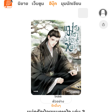
ข้ามไปยังเนื้อหาหลัก
นิยาย
เว็บตูน
อีบุ๊ก
มุมนักเขียน
โหลด
แม่
ตัวอย่าง
ครัว
รักอื่นๆ
น้อย