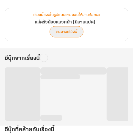
แม้เขาจะทำอะไรแข็งกระด้างตามประสาคนไม่เคยมีหญิงในดวงใจ
แต่ไม่รู้ทำไมนางกลับใจเต้นระรัวทุกครั้งที่เข้าใกล้
เรื่องนี้ยังมีในรูปแบบรายตอนให้อ่านด้วยนะ
นางจะตัดสินใจอย่างไรดี ในเมื่อมีความลับใหญ่หลวงปิดบังเขามาตั้งแต่
แม่ครัวน้อยแนวหน้า [นิยายแปล]
ต้น
ติดตามเรื่องนี้
อีบุ๊กจากเรื่องนี้
อีบุ๊กที่คล้ายกับเรื่องนี้