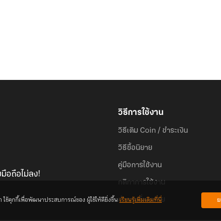
วิธีการใช้งาน
วิธีเติม Coin / ชำระเงิน
วิธีซื้อนิยาย
คู่มือการใช้งาน
มือถือไม่ลง!
กติกาการใช้งาน
้คุกกี้เพื่อพัฒนาประสบการณ์ของ ผู้ใช้ให้ดียิ่งขึ้น
เรียนรู้เพิ่มเติมที่นี่
ย
คำถามที่พบบ่อย