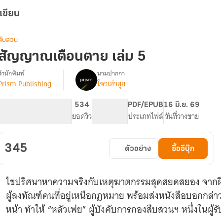
เขียน
สืบสวน
สัญญาณเตือนตาย เล่ม 5
สำนักพิมพ์
นามปากกา
Prism Publishing
โจวเฮ่าฮุย
รื่อง
สัญญาณ
เตือน
12 ตอน
417
534
PG ทั่วไป
PDF/EPUB
16 มิ.ย. 69
ตาย
สารบัญ
จำนวนหน้า (A5)
ยอดวิว
ระดับเนื้อหา
ประเภทไฟล์
วันที่วางขาย
345
ตัวอย่าง
ซื้ออีบุ๊ก
ไขปริศนาหาความจริงกับเหตุฆาตกรรมสุดสยดสยอง จากฝีม
ผู้ลงทัณฑ์คนที่อยู่เหนือกฎหมาย พร้อมส่งหนังสือบอกกล่
หน้า ทำให้ “หลัวเฟย” ผู้บังคับการกองสืบสวนฯ หนึ่งในผู้รับผ