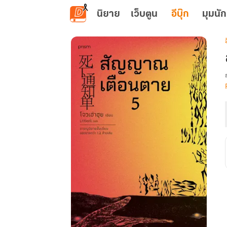
ข้ามไปยังเนื้อหาหลัก
นิยาย
เว็บตูน
อีบุ๊ก
มุมนัก
เ