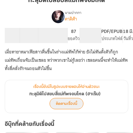
ทะลุมิติไปสยบสี่แม่ทัพจอมโหด
สยบ
สี่
นามปากกา
คาดิต้า
เรื่อง
แม่ทัพ
ทะลุ
จอม
มิติ
71 ตอน
138.74K
569
87
NC 18
PDF/EPUB
18 มี
โหด
ไป
สารบัญ
จำนวนคำ
จำนวนหน้า (A5)
ยอดวิว
ระดับเนื้อหา
ประเภทไฟล์
วันที
สยบ
สี่
เมื่อทายาทมาเฟียสาวตื่นขึ้นในร่างแม่ทัพไร้พ่าย ยังไม่ทันตั้งตัวก็ถูก
แม่ทัพ
จอม
แม่ทัพเถื่อนจับเป็นเชลย ทว่าพวกเขาไม่รู้เลยว่า เชลยคนนี้จะทำให้แม่ทัพ
โหด
(ฮาเร็ม)
เรื่องนี้ยังมีในรูปแบบรายตอนให้อ่านด้วยนะ
ทะลุมิติไปสยบสี่แม่ทัพจอมโหด (ฮาเร็ม)
ติดตามเรื่องนี้
อีบุ๊กที่คล้ายกับเรื่องนี้