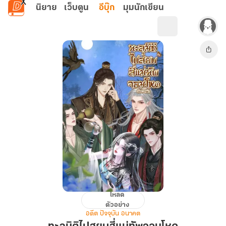
ข้ามไปยังเนื้อหาหลัก
นิยาย
เว็บตูน
อีบุ๊ก
มุมนักเขียน
โหลด
ทะลุ
ตัวอย่าง
มิติ
อดีต ปัจจุบัน อนาคต
ไป