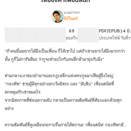
เลยองศาเพื่อนสนิท
สนิท
นามปากกา
คีร์วินทร์
เรื่อง
เลย
องศา
35 ตอน
87.5K
488
69
PG ทั่วไป
PDF/EPUB
14 มี
เพื่อน
สารบัญ
จำนวนคำ
จำนวนหน้า (A5)
ยอดวิว
ระดับเนื้อหา
ประเภทไฟล์
วันที่
สนิท
"ถ้าคนอื่นอยากได้มึงเป็นเพื่อน ก็ให้เขาไป แต่ถ้าเขาอยากได้มึงมากกว่า
นั้น กูก็ไม่การันตีนะ ว่ากูจะทำอะไรกับคนที่กล้ามายุ่งกับมึง"
ท่ามกลางเงาของอำนาจและกฎเหล็กแห่งตระกูลมาเฟียผู้ยิ่งใหญ่
"กองทัพ" ชายผู้มีทุกอย่างยกเว้นอิสระ และ "นับสิบ" เพื่อนสนิทที่
ตกหลุมรักเขาหมดใจ
จากมิตรภาพที่ซ่อนความลับ กลายเป็นความสัมพันธ์ที่ต้องแลกด้วยทุก
อย่าง
ความสัมพันธ์ที่ดูเหมือนจะราบรื่นภายใต้สถานะ 'เพื่อนสนิท' กองทัพกลับ