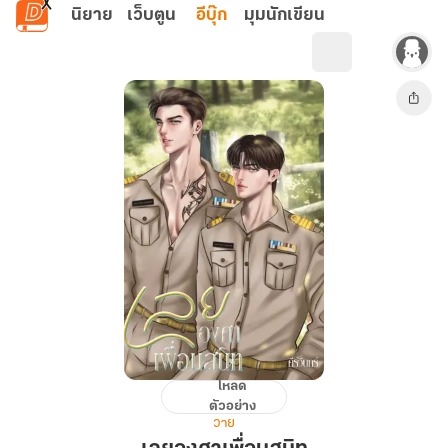
ข้ามไปยังเนื้อหาหลัก
นิยาย
เว็บตูน
อีบุ๊ก
มุมนักเขียน
โหลด
เลย
ตัวอย่าง
องศา
วาย
เพื่อน