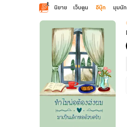
ข้ามไปยังเนื้อหาหลัก
นิยาย
เว็บตูน
อีบุ๊ก
มุมนัก
เ