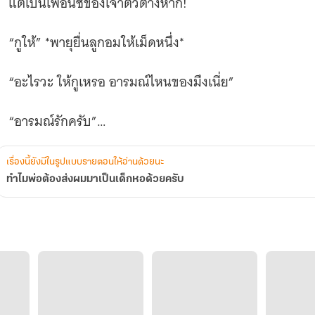
แต่เป็นเพื่อนซี้ของเจ้าตัวต่างหาก!
“กูให้” *พายุยื่นลูกอมให้เม็ดหนึ่ง*
“อะไรวะ ให้กูเหรอ อารมณ์ไหนของมึงเนี่ย”
“อารมณ์รักครับ”
**มีตอนพิเศษเฉพาะในอีบุ๊กเท่านั้น**
เรื่องนี้ยังมีในรูปแบบรายตอนให้อ่านด้วยนะ
ทำไมพ่อต้องส่งผมมาเป็นเด็กหอด้วยครับ