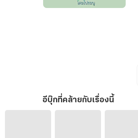
ทำไม
พ่อ
ต้อง
ส่ง
ผม
มา
เป็น
เด็ก
หอ
ด้วย
ครับ
อีบุ๊กที่คล้ายกับเรื่องนี้