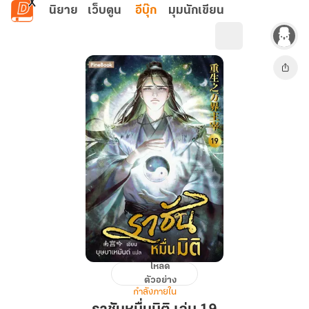
ข้ามไปยังเนื้อหาหลัก
นิยาย
เว็บตูน
อีบุ๊ก
มุมนักเขียน
โหลด
ราชัน
ตัวอย่าง
หมื่น
กำลังภายใน
มิติ