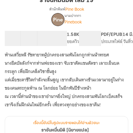
ราชันหมื่นมิติ เล่ม 19
เล่ม
Pine Book
สำนักพิมพ์
19
นามปากกา
เรื่อง
Pinebook
ราชัน
หมื่น
มิติ
46 ตอน
99.43K
640
1.58K
PG ทั่วไป
PDF/EPUB
14 มี
[นิยาย
สารบัญ
จำนวนคำ
จำนวนหน้า (A5)
ยอดวิว
ระดับเนื้อหา
ประเภทไฟล์
วันที
แปล]
ฟ่านเสวี่ยหลี รัชทายาทผู้ปกครองสามพันโลกถูกท่านน้าทรยศ
นางยึดบัลลังก์จากท่านพ่อของเขา จับเขาตัดแขนตัดขา เลาะเอ็นบด
กระดูก เพื่อฝึกเคล็ดวิชาขั้นสูง
แต่เมื่อชะตาชีวิตกำลังจะสิ้นสูญ เขากลับเดินทางข้ามเวลามาอยู่ในร่าง
ของคนตระกูลฟ่าน ณ โลกย่อย ในอีกพันปีข้างหน้า
ณ เวลานี้ท่านน้าของเขาอำนาจยิ่งใหญ่ ปกครองสามพันโลกเบ็ดเสร็จ
เขาจึงเริ่มฝึกฝนใหม่อีกครั้ง เพื่อทวงทุกอย่างของเขาคืน!
เรื่องนี้ยังมีในรูปแบบรายตอนให้อ่านด้วยนะ
ราชันหมื่นมิติ [นิยายแปล]