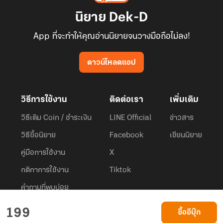
นิยาย Dek-D
App ที่จะทำให้คุณอ่านนิยายจนวางมือถือไม่ลง!
ดาวน์โหลดแอป
วิธีการใช้งาน
ติดต่อเรา
เพิ่มเติม
วิธีเติม Coin / ชำระเงิน
LINE Official
ข่าวสาร
วิธีซื้อนิยาย
Facebook
เขียนนิยาย
คู่มือการใช้งาน
X
กติกาการใช้งาน
Tiktok
คำถามที่พบบ่อย
Dek-D.com ใช้คุกกี้เพื่อพัฒนาประสบการณ์ของ ผู้ใช้ให้ดียิ่งขึ้น
199
ซื้ออีบุ๊ก
ยอมรับ
เรียนรู้เพิ่มเติมที่นี่
© 2026
Dek-D Interactive Co.,Ltd.
All rights reserved. |
Privacy Policy