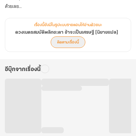
ด้วยเลย
ทว่า กลับเกิดเหตุไม่คาดคิด หินประหลาดดันตกแตก สวี่ตงที่กำลังตกใจ
รีบก้มไปหยิบขึ้นมา
เรื่องนี้ยังมีในรูปแบบรายตอนให้อ่านด้วยนะ
ชะตาของเขาก็เปลี่ยนไปหลังจากสัมผัสกับของเหลวที่อยู่ในหินประหลาด
ดวงเนตรสมบัติพลิกชะตา ข้าจะเป็นเศรษฐี [นิยายแปล]
นั่น
ติดตามเรื่องนี้
อยู่ๆ เขาก็มองเห็นหมอกสีของสิ่งต่างๆ และเหมือนสิ่งใดก็ตามที่มีหมอก
สีจะเป็นของมีค่าเสียด้วยสิ
เพราะเขาลองเอาของที่มีหมอกสีไปจำนำเล่นๆ กลับได้เงินมาตั้ง 6 แสน
อีบุ๊กจากเรื่องนี้
หยวน!