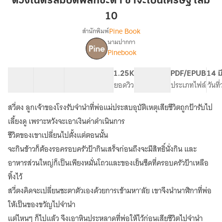
ดวงเนตรสมบัติพลิกชะตา ข้าจะเป็นเศรษฐี เล่ม
พลิก
10
ชะตา
Pine Book
สำนักพิมพ์
ข้า
นามปากกา
จะ
เรื่อง
Pinebook
ดวง
เป็น
เนตร
เศรษฐี
สมบัติ
51 ตอน
120.76K
643
1.25K
PG ทั่วไป
PDF/EPUB
14 ม
เล่ม
พลิก
สารบัญ
จำนวนคำ
จำนวนหน้า (A5)
ยอดวิว
ระดับเนื้อหา
ประเภทไฟล์
วันที
10
ชะตา
ข้า
สวี่ตง ลูกเจ้าของโรงรับจำนำที่พ่อแม่ประสบอุบัติเหตุเสียชีวิตถูกป้ารับไป
จะ
เลี้ยงดู เพราะหวังจะเอาเงินค่าดำเนินการ
เป็น
เศรษฐี
ชีวิตของเขาเปลี่ยนไปตั้งแต่ตอนนั้น
[นิยาย
จะกินข้าวก็ต้องรอครอบครัวป้ากินเสร็จก่อนถึงจะมีสิทธิ์นั่งกิน และ
แปล]
อาหารส่วนใหญ่ก็เป็นเพียงหมั่นโถวและของเย็นชืดที่ครอบครัวป้าเหลือ
ทิ้งไว้
สวี่ตงคิดจะเปลี่ยนชะตาตัวเองด้วยการเข้ามหา’ลัย เขาจึงนำนาฬิกาที่พ่อ
ให้เป็นของขวัญไปจำนำ
แต่ไหนๆ ก็ไปแล้ว จึงเอาหินประหลาดที่พ่อให้ไว้ก่อนเสียชีวิตไปจำนำ