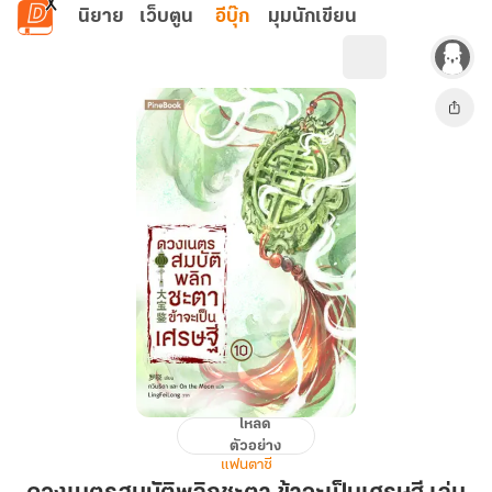
ข้ามไปยังเนื้อหาหลัก
นิยาย
เว็บตูน
อีบุ๊ก
มุมนักเขียน
โหลด
ดวง
ตัวอย่าง
เนตร
แฟนตาซี
สมบัติ