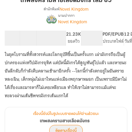
เทพสงครามสายเลือดมังกร เล่ม 85
เลือด
Novel Kingdom
สำนักพิมพ์
มังกร
นามปากกา
เรื่อง
เล่ม
Novel Kingdom
เทพ
85
สงคราม
สาย
37 ตอน
95.78K
400
21.23K
PG ทั่วไป
PDF/EPUB
12 ม
เลือด
สารบัญ
จำนวนคำ
จำนวนหน้า (A5)
ยอดวิว
ระดับเนื้อหา
ประเภทไฟล์
วันท
มังกร
ในยุคโบราณที่ทั้งสวรรค์และโลกอุบัติขึ้นเป็นครั้งแรก เผ่ามังกรถือเป็นผู้
ปกครองแห่งทวีปมังกรอุทิศ แต่บัดนี้มังกรได้สูญพันธุ์ไปแล้ว และหายนะ
อันลึกลับก็กำลังคืบคลานเข้ามาอีกครั้ง --โลกนี้กำลังตกอยู่ในอันตราย
หลงเฉิน; เด็กหนุ่มไม่เอาไหนแห่งเมืองพฤกษาหมอก เป็นเพราะมีบิดาไม่
ได้เรื่องและมารดาก็ไม่เคยเหลียวแล ทำให้เขาไม่สามารถแม้แต่จะ
ทะลวงผ่านเส้นชีพจรมังกรเส้นแรกได้
เรื่องนี้ยังมีในรูปแบบรายตอนให้อ่านด้วยนะ
เทพสงครามสายเลือดมังกร
ติดตามเรื่องนี้