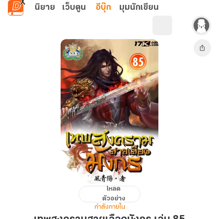
ข้ามไปยังเนื้อหาหลัก
นิยาย
เว็บตูน
อีบุ๊ก
มุมนักเขียน
โหลด
เทพ
ตัวอย่าง
สงคราม
กำลังภายใน
สาย