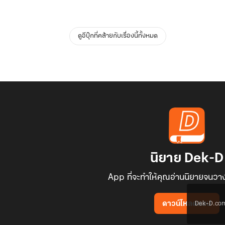
ดูอีบุ๊กที่คล้ายกับเรื่องนี้ทั้งหมด
นิยาย Dek-D
App ที่จะทำให้คุณอ่านนิยายจนวาง
Dek-D.com ใช
ดาวน์โหลดแอป