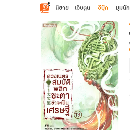
ข้ามไปยังเนื้อหาหลัก
นิยาย
เว็บตูน
อีบุ๊ก
มุมนัก
เ