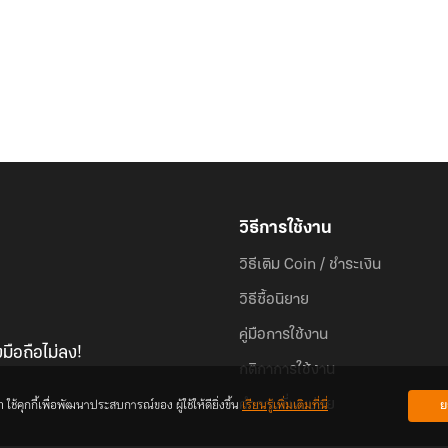
วิธีการใช้งาน
วิธีเติม Coin / ชำระเงิน
วิธีซื้อนิยาย
คู่มือการใช้งาน
มือถือไม่ลง!
กติกาการใช้งาน
้คุกกี้เพื่อพัฒนาประสบการณ์ของ ผู้ใช้ให้ดียิ่งขึ้น
เรียนรู้เพิ่มเติมที่นี่
ย
คำถามที่พบบ่อย