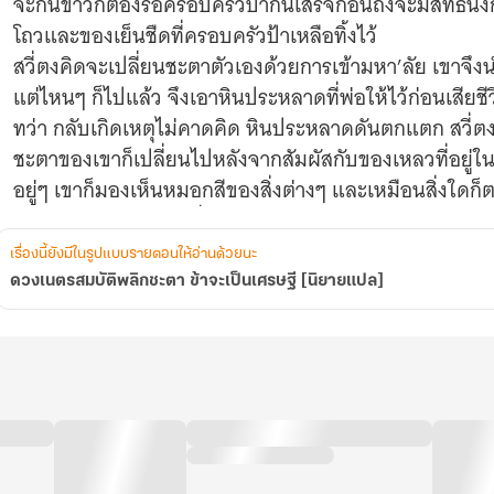
จะกินข้าวก็ต้องรอครอบครัวป้ากินเสร็จก่อนถึงจะมีสิทธิ์นั
โถวและของเย็นชืดที่ครอบครัวป้าเหลือทิ้งไว้
สวี่ตงคิดจะเปลี่ยนชะตาตัวเองด้วยการเข้ามหา’ลัย เขาจึ
แต่ไหนๆ ก็ไปแล้ว จึงเอาหินประหลาดที่พ่อให้ไว้ก่อนเสีย
ทว่า กลับเกิดเหตุไม่คาดคิด หินประหลาดดันตกแตก สวี่ตง
ชะตาของเขาก็เปลี่ยนไปหลังจากสัมผัสกับของเหลวที่อยู่ใ
อยู่ๆ เขาก็มองเห็นหมอกสีของสิ่งต่างๆ และเหมือนสิ่งใดก็ต
เพราะเขาลองเอาของที่มีหมอกสีไปจำนำเล่นๆ กลับได้เงิน
เรื่องนี้ยังมีในรูปแบบรายตอนให้อ่านด้วยนะ
ดวงเนตรสมบัติพลิกชะตา ข้าจะเป็นเศรษฐี [นิยายแปล]