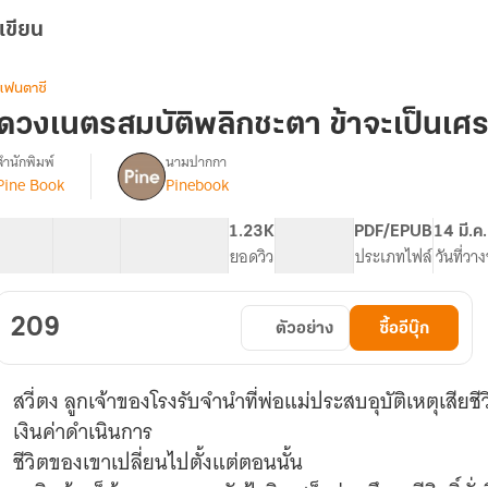
เขียน
แฟนตาซี
ดวงเนตรสมบัติพลิกชะตา ข้าจะเป็นเศรษ
สำนักพิมพ์
นามปากกา
Pine Book
Pinebook
รื่อง
ดวง
เนตร
50 ตอน
121.39K
637
1.23K
PG ทั่วไป
PDF/EPUB
14 มี.ค
สมบัติ
สารบัญ
จำนวนคำ
จำนวนหน้า (A5)
ยอดวิว
ระดับเนื้อหา
ประเภทไฟล์
วันที่วา
พลิก
ชะตา
ข้า
209
ตัวอย่าง
ซื้ออีบุ๊ก
จะ
เป็น
เศรษฐี
สวี่ตง ลูกเจ้าของโรงรับจำนำที่พ่อแม่ประสบอุบัติเหตุเสียชี
[นิยาย
แปล]
เงินค่าดำเนินการ
ชีวิตของเขาเปลี่ยนไปตั้งแต่ตอนนั้น