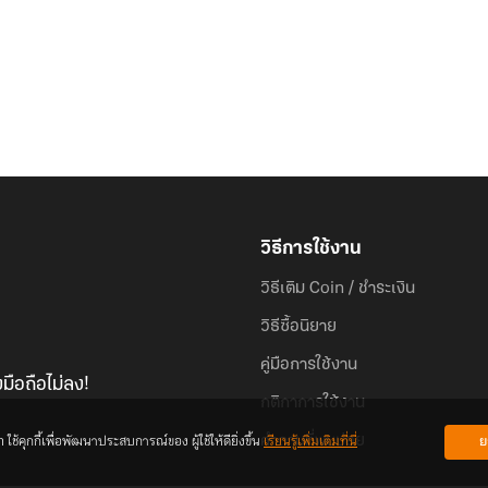
วิธีการใช้งาน
วิธีเติม Coin / ชำระเงิน
วิธีซื้อนิยาย
คู่มือการใช้งาน
มือถือไม่ลง!
กติกาการใช้งาน
้คุกกี้เพื่อพัฒนาประสบการณ์ของ ผู้ใช้ให้ดียิ่งขึ้น
เรียนรู้เพิ่มเติมที่นี่
ย
คำถามที่พบบ่อย