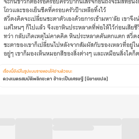
จะกินข้าวก็ต้องรอครอบครัวป้ากินเสร็จก่อนถึงจะมีสิทธิ์นั
โถวและของเย็นชืดที่ครอบครัวป้าเหลือทิ้งไว้
สวี่ตงคิดจะเปลี่ยนชะตาตัวเองด้วยการเข้ามหา’ลัย เขาจึ
แต่ไหนๆ ก็ไปแล้ว จึงเอาหินประหลาดที่พ่อให้ไว้ก่อนเสีย
ทว่า กลับเกิดเหตุไม่คาดคิด หินประหลาดดันตกแตก สวี่ตง
ชะตาของเขาก็เปลี่ยนไปหลังจากสัมผัสกับของเหลวที่อยู่ใ
อยู่ๆ เขาก็มองเห็นหมอกสีของสิ่งต่างๆ และเหมือนสิ่งใดก็ต
เพราะเขาลองเอาของที่มีหมอกสีไปจำนำเล่นๆ กลับได้เงิน
เรื่องนี้ยังมีในรูปแบบรายตอนให้อ่านด้วยนะ
ดวงเนตรสมบัติพลิกชะตา ข้าจะเป็นเศรษฐี [นิยายแปล]