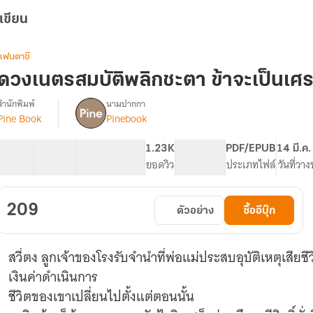
เขียน
แฟนตาซี
ดวงเนตรสมบัติพลิกชะตา ข้าจะเป็นเศรษ
สำนักพิมพ์
นามปากกา
Pine Book
Pinebook
รื่อง
ดวง
เนตร
50 ตอน
122.77K
645
1.23K
PG ทั่วไป
PDF/EPUB
14 มี.ค
สมบัติ
สารบัญ
จำนวนคำ
จำนวนหน้า (A5)
ยอดวิว
ระดับเนื้อหา
ประเภทไฟล์
วันที่วา
พลิก
ชะตา
ข้า
209
ตัวอย่าง
ซื้ออีบุ๊ก
จะ
เป็น
เศรษฐี
สวี่ตง ลูกเจ้าของโรงรับจำนำที่พ่อแม่ประสบอุบัติเหตุเสียชี
[นิยาย
แปล]
เงินค่าดำเนินการ
ชีวิตของเขาเปลี่ยนไปตั้งแต่ตอนนั้น