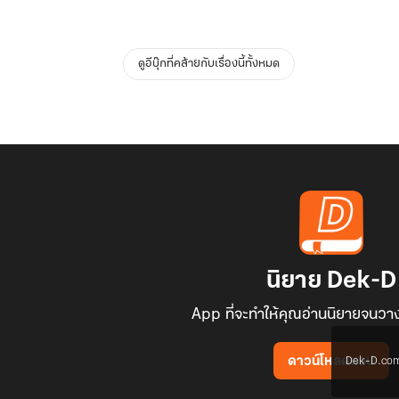
ดูอีบุ๊กที่คล้ายกับเรื่องนี้ทั้งหมด
นิยาย Dek-D
App ที่จะทำให้คุณอ่านนิยายจนวาง
Dek-D.com ใช
ดาวน์โหลดแอป