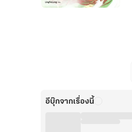
ดวง
เนตร
สมบัติ
พลิก
ชะตา
ข้า
จะ
เป็น
เศรษฐี
เล่ม
15
อีบุ๊กจากเรื่องนี้