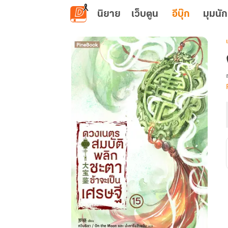
ข้ามไปยังเนื้อหาหลัก
นิยาย
เว็บตูน
อีบุ๊ก
มุมนัก
เ