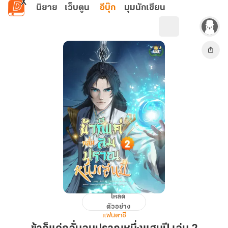
ข้ามไปยังเนื้อหาหลัก
นิยาย
เว็บตูน
อีบุ๊ก
มุมนักเขียน
โหลด
ข้า
ตัวอย่าง
ก็
แฟนตาซี
แค่