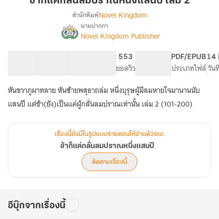
ข้าก็แค่กลั่นลมปราณหนึ่งแสนปี เล่ม 2
กลั่น
Novel Kingdom
สำนักพิมพ์
ลมปราณ
นามปากกา
เรื่อง
หนึ่ง
Novel Kingdom Publisher
ข้า
แสน
ก็
ปี
แค่
102 ตอน
172.67K
712
553
PG ทั่วไป
PDF/EPUB
14 
เล่ม
กลั่น
สารบัญ
จำนวนคำ
จำนวนหน้า (A5)
ยอดวิว
ระดับเนื้อหา
ประเภทไฟล์
วันท
ลมปราณ
2
หนึ่ง
หันขวาภูผาทลาย หันซ้ายพสุธาถล่ม หนึ่งบุรุษผู้มีลมหายใจมานานนับ
แสน
แสนปี แต่ข้า(ยัง)เป็นแค่ผู้กลั่นลมปราณเท่านั้น เล่ม 2 (101-200)
ปี
เรื่องนี้ยังมีในรูปแบบรายตอนให้อ่านด้วยนะ
ข้าก็แค่กลั่นลมปราณหนึ่งแสนปี
ติดตามเรื่องนี้
อีบุ๊กจากเรื่องนี้