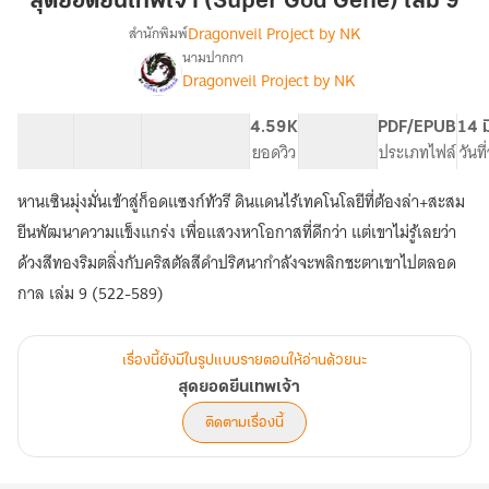
สุดยอดยีนเทพเจ้า (Super God Gene) เล่ม 9
เทพเจ้า
Dragonveil Project by NK
สำนักพิมพ์
(Super
นามปากกา
เรื่อง
God
Dragonveil Project by NK
สุด
Gene)
ยอด
เล่ม
ยีน
70 ตอน
107.91K
437
4.59K
PG ทั่วไป
PDF/EPUB
14 ม
9
เทพเจ้า
สารบัญ
จำนวนคำ
จำนวนหน้า (A5)
ยอดวิว
ระดับเนื้อหา
ประเภทไฟล์
วันท
หานเซินมุ่งมั่นเข้าสู่ก็อดแซงก์ทัวรี ดินแดนไร้เทคโนโลยีที่ต้องล่า+สะสม
ยีนพัฒนาความแข็งแกร่ง เพื่อแสวงหาโอกาสที่ดีกว่า แต่เขาไม่รู้เลยว่า
ด้วงสีทองริมตลิ่งกับคริสตัลสีดำปริศนากำลังจะพลิกชะตาเขาไปตลอด
กาล เล่ม 9 (522-589)
เรื่องนี้ยังมีในรูปแบบรายตอนให้อ่านด้วยนะ
สุดยอดยีนเทพเจ้า
ติดตามเรื่องนี้