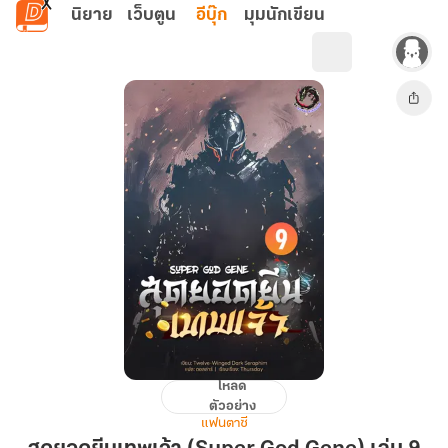
ข้ามไปยังเนื้อหาหลัก
นิยาย
เว็บตูน
อีบุ๊ก
มุมนักเขียน
โหลด
สุด
ตัวอย่าง
ยอด
แฟนตาซี
ยีน